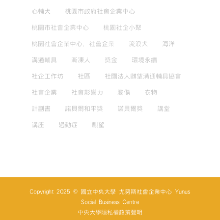
心輔犬
桃園市政府社會企業中心
桃園市社會企業中心
桃園社企小聚
桃園社會企業中心，社會企業
流浪犬
海洋
溝通輔具
漸凍人
獎金
環境永續
社企工作坊
社區
社團法人麒望溝通輔具協會
社會企業
社會影響力
腦傷
衣物
計劃書
諾貝爾和平獎
諾貝爾獎
講堂
講座
過動症
麒望
Copyright 2025 © 國立中央大學 尤努斯社會企業中心 Yunus
Social Business Centre
中央大學隱私權政策聲明