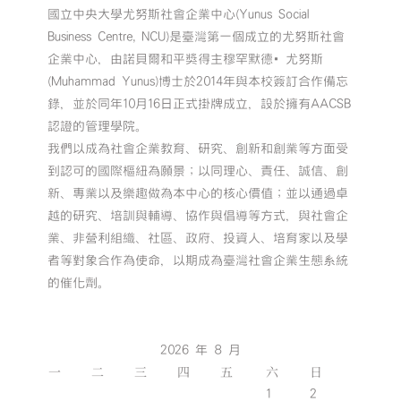
國立中央大學尤努斯社會企業中心(Yunus Social
Business Centre, NCU)是臺灣第一個成立的尤努斯社會
企業中心，由諾貝爾和平獎得主穆罕默德•尤努斯
(Muhammad Yunus)博士於2014年與本校簽訂合作備忘
錄，並於同年10月16日正式掛牌成立，設於擁有AACSB
認證的管理學院。
我們以成為社會企業教育、研究、創新和創業等方面受
到認可的國際樞紐為願景；以同理心、責任、誠信、創
新、專業以及樂趣做為本中心的核心價值；並以通過卓
越的研究、培訓與輔導、協作與倡導等方式，與社會企
業、非營利組織、社區、政府、投資人、培育家以及學
者等對象合作為使命，以期成為臺灣社會企業生態系統
的催化劑。
2026 年 8 月
一
二
三
四
五
六
日
1
2