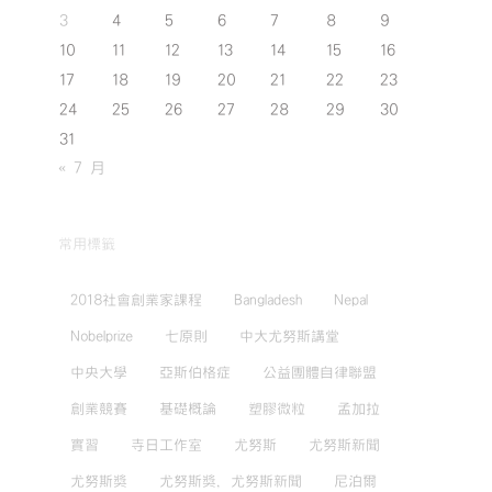
3
4
5
6
7
8
9
10
11
12
13
14
15
16
17
18
19
20
21
22
23
24
25
26
27
28
29
30
31
« 7 月
常用標籤
2018社會創業家課程
Bangladesh
Nepal
Nobelprize
七原則
中大尤努斯講堂
中央大學
亞斯伯格症
公益團體自律聯盟
創業競賽
基礎概論
塑膠微粒
孟加拉
實習
寺日工作室
尤努斯
尤努斯新聞
尤努斯獎
尤努斯獎，尤努斯新聞
尼泊爾