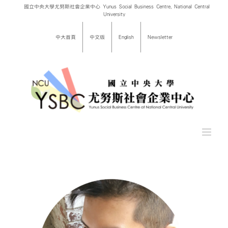
Skip
國立中央大學尤努斯社會企業中心 Yunus Social Business Centre, National Central
University
to
content
中大首頁
中文版
English
Newsletter