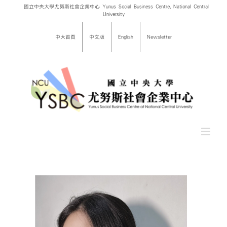
Skip
國立中央大學尤努斯社會企業中心 Yunus Social Business Centre, National Central
University
to
content
中大首頁
中文版
English
Newsletter