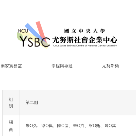
創業家實驗室
學程與專題
尤努斯獎
組
第二組
別
組
朱O弘、梁O典、陳O儒、朱O卉、梁O甄、陳O其
員