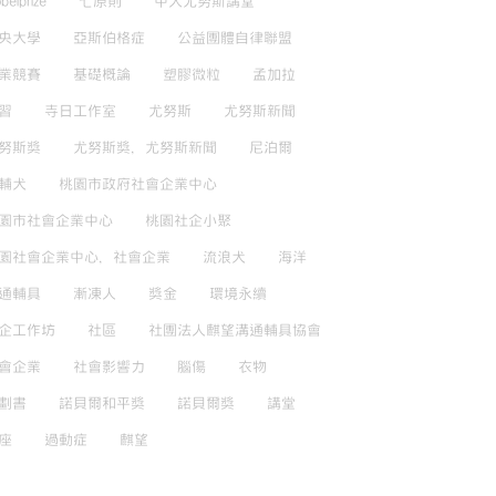
belprize
七原則
中大尤努斯講堂
央大學
亞斯伯格症
公益團體自律聯盟
業競賽
基礎概論
塑膠微粒
孟加拉
習
寺日工作室
尤努斯
尤努斯新聞
努斯獎
尤努斯獎，尤努斯新聞
尼泊爾
輔犬
桃園市政府社會企業中心
園市社會企業中心
桃園社企小聚
園社會企業中心，社會企業
流浪犬
海洋
通輔具
漸凍人
獎金
環境永續
企工作坊
社區
社團法人麒望溝通輔具協會
會企業
社會影響力
腦傷
衣物
劃書
諾貝爾和平獎
諾貝爾獎
講堂
座
過動症
麒望