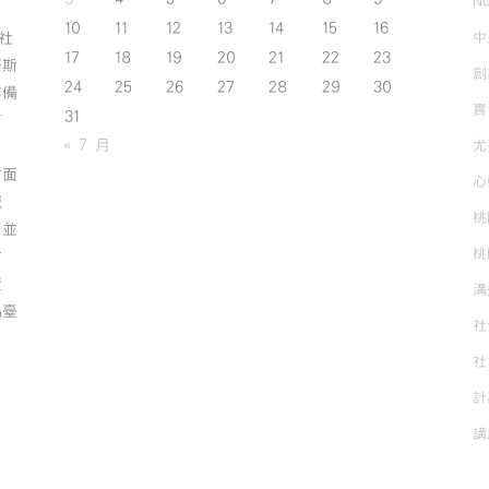
No
10
11
12
13
14
15
16
中
斯社
17
18
19
20
21
22
23
努斯
創
24
25
26
27
28
29
30
作備
實
31
有
« 7 月
尤
方面
心
誠
桃
；並
桃
方
資
溝
為臺
社
社
計
講