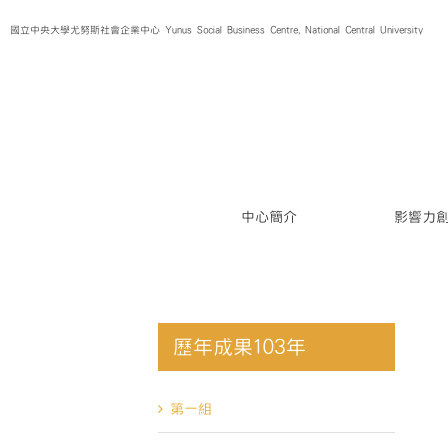
Skip
國立中央大學尤努斯社會企業中心 Yunus Social Business Centre, National Central University
to
content
中心簡介
影響力
歷年成果103年
第一組