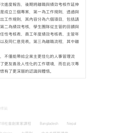
二次進度報告，後期將離職與績效考核作延伸
乃是成立三個專案，第一為工作規則，透過與
定出工作規則，其內容分為六個項目，包括請
。第二為績效考核，學生團隊從主管的回饋與
適任性考核表、員工年度績效考核表、主管年
表以及同仁意見表。第三為離職流程，其中離
程，不僅能帶給企業主更佳化的人事管理流
造了更友善及人性化的工作環境，而在此次專
關懷有了更深層的認識與體悟。
標籤
018社會創業家課程
Bangladesh
Nepal