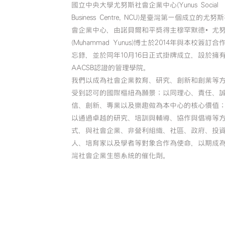
國立中央大學尤努斯社會企業中心(Yunus Social
Business Centre, NCU)是臺灣第一個成立的尤努
會企業中心，由諾貝爾和平獎得主穆罕默德•尤
(Muhammad Yunus)博士於2014年與本校簽訂合
忘錄，並於同年10月16日正式掛牌成立，設於擁
AACSB認證的管理學院。
我們以成為社會企業教育、研究、創新和創業等
受到認可的國際樞紐為願景；以同理心、責任、
信、創新、專業以及樂趣做為本中心的核心價值
以通過卓越的研究、培訓與輔導、協作與倡導等
式，與社會企業、非營利組織、社區、政府、投
人、培育家以及學者等對象合作為使命，以期成
灣社會企業生態系統的催化劑。