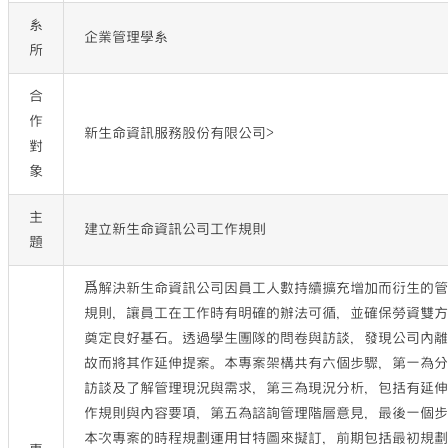
系
企業管理學系
所
合
作
新生命資訊服務股份有限公司>
對
象
主
建立新生命資訊公司工作規則
題
爲解決新生命資訊公司因員工人數持續擴充增加而衍生的
規則，讓員工在工作時有明確的辦法可循，並確保勞資雙
奠定良好基石。透過學生團隊的問卷與訪談，發現公司內
故而將其作延伸提案。本專案架構共有六個步驟，第一為
訪談及了解管理現況與需求，第三為現況分析，包括有延
作規則與內容要項，第五為諮詢管理階層意見，最後一個
本次專案的時程規劃運用甘特圖來擬訂，前期包括最初規