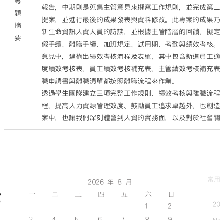
專
報告，中期則是蒐集主管意見來撰寫工作規則，並完成第
題
提案，並進行最後的成果發表與資料修改。此專案的成果
摘
新生命資訊人資人員的訪談，並根據主管階層的回饋，擬
要
假手續、離職手續、加班規定、試用期、考勤與績效考核
意見中，建構出績效考核流程及表單，其中包含新進員工
度績效考核表、員工績效考核補充表、主管績效考核補充
職申請書與離職清單都按照離職流程來作業。
透過學生團隊建立三項完整工作規則、績效考核與離職流
程、提高人力資源管理效度、鼓勵員工追求卓越外，也創
案中，也讓我們深刻體會到人資的實務面，以及對於社會
常用
2026 年 8 月
一
二
三
四
五
六
日
2
1
2
3
4
5
6
7
8
9