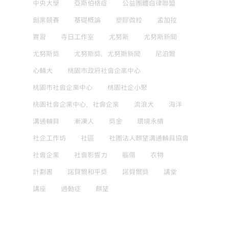
中央大學
亞斯伯格症
公益團體自律聯盟
創業競賽
基礎概論
塑膠微粒
孟加拉
實習
寺日工作室
尤努斯
尤努斯新聞
尤努斯獎
尤努斯獎，尤努斯新聞
尼泊爾
心輔犬
桃園市政府社會企業中心
桃園市社會企業中心
桃園社企小聚
桃園社會企業中心，社會企業
流浪犬
海洋
溝通輔具
漸凍人
獎金
環境永續
社企工作坊
社區
社團法人麒望溝通輔具協會
社會企業
社會影響力
腦傷
衣物
計劃書
諾貝爾和平獎
諾貝爾獎
講堂
講座
過動症
麒望