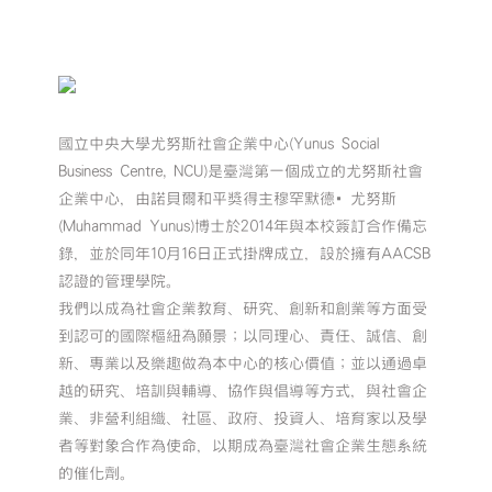
國立中央大學尤努斯社會企業中心(Yunus Social
Business Centre, NCU)是臺灣第一個成立的尤努斯社會
企業中心，由諾貝爾和平獎得主穆罕默德•尤努斯
(Muhammad Yunus)博士於2014年與本校簽訂合作備忘
錄，並於同年10月16日正式掛牌成立，設於擁有AACSB
認證的管理學院。
我們以成為社會企業教育、研究、創新和創業等方面受
到認可的國際樞紐為願景；以同理心、責任、誠信、創
新、專業以及樂趣做為本中心的核心價值；並以通過卓
越的研究、培訓與輔導、協作與倡導等方式，與社會企
業、非營利組織、社區、政府、投資人、培育家以及學
者等對象合作為使命，以期成為臺灣社會企業生態系統
的催化劑。