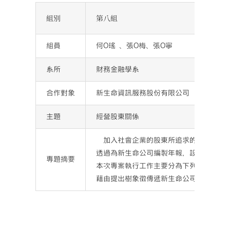
組別
第八組
組員
何O瑤 、張O梅、張O寧
系所
財務金融學系
合作對象
新生命資訊服務股份有限公司
主題
經營股東關係
加入社會企業的股東所追求的並不是認購
透過為新生命公司編製年報，設計新生命
專題摘要
本次專案執行工作主要分為下列兩項：新
藉由提出樹象徵傳遞新生命公司理念的概