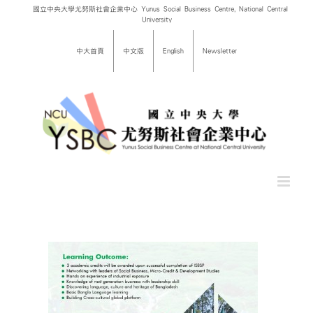
Skip
國立中央大學尤努斯社會企業中心 Yunus Social Business Centre, National Central
University
to
content
中大首頁
中文版
English
Newsletter