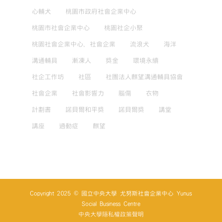
心輔犬
桃園市政府社會企業中心
桃園市社會企業中心
桃園社企小聚
桃園社會企業中心，社會企業
流浪犬
海洋
溝通輔具
漸凍人
獎金
環境永續
社企工作坊
社區
社團法人麒望溝通輔具協會
社會企業
社會影響力
腦傷
衣物
計劃書
諾貝爾和平獎
諾貝爾獎
講堂
講座
過動症
麒望
Copyright 2025 © 國立中央大學 尤努斯社會企業中心 Yunus
Social Business Centre
中央大學隱私權政策聲明