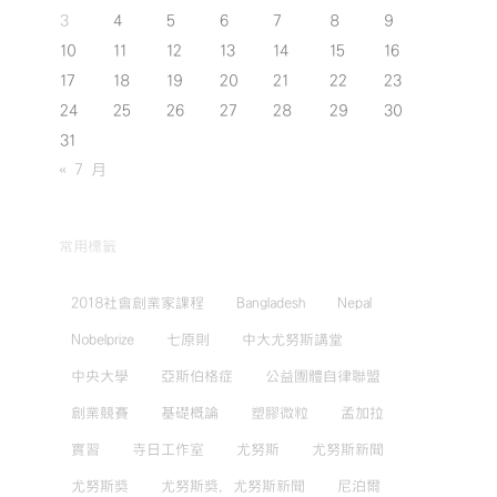
3
4
5
6
7
8
9
10
11
12
13
14
15
16
17
18
19
20
21
22
23
24
25
26
27
28
29
30
31
« 7 月
常用標籤
2018社會創業家課程
Bangladesh
Nepal
Nobelprize
七原則
中大尤努斯講堂
中央大學
亞斯伯格症
公益團體自律聯盟
創業競賽
基礎概論
塑膠微粒
孟加拉
實習
寺日工作室
尤努斯
尤努斯新聞
尤努斯獎
尤努斯獎，尤努斯新聞
尼泊爾