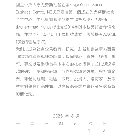
國立中央大學尤努斯社會企業中心(Yunus Social
Business Centre, NCU)是臺灣第一個成立的尤努斯社會
企業中心，由諾貝爾和平獎得主穆罕默德•尤努斯
(Muhammad Yunus)博士於2014年與本校簽訂合作備忘
錄，並於同年10月16日正式掛牌成立，設於擁有AACSB
認證的管理學院。
我們以成為社會企業教育、研究、創新和創業等方面受
到認可的國際樞紐為願景；以同理心、責任、誠信、創
新、專業以及樂趣做為本中心的核心價值；並以通過卓
越的研究、培訓與輔導、協作與倡導等方式，與社會企
業、非營利組織、社區、政府、投資人、培育家以及學
者等對象合作為使命，以期成為臺灣社會企業生態系統
的催化劑。
2026 年 8 月
一
二
三
四
五
六
日
1
2