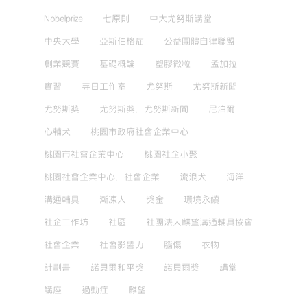
Nobelprize
七原則
中大尤努斯講堂
中央大學
亞斯伯格症
公益團體自律聯盟
創業競賽
基礎概論
塑膠微粒
孟加拉
實習
寺日工作室
尤努斯
尤努斯新聞
尤努斯獎
尤努斯獎，尤努斯新聞
尼泊爾
心輔犬
桃園市政府社會企業中心
桃園市社會企業中心
桃園社企小聚
桃園社會企業中心，社會企業
流浪犬
海洋
溝通輔具
漸凍人
獎金
環境永續
社企工作坊
社區
社團法人麒望溝通輔具協會
社會企業
社會影響力
腦傷
衣物
計劃書
諾貝爾和平獎
諾貝爾獎
講堂
講座
過動症
麒望