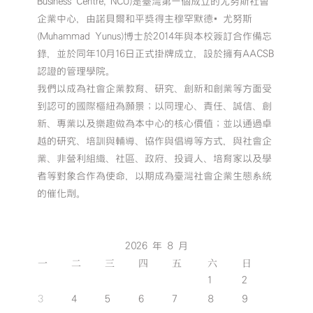
Business Centre, NCU)是臺灣第一個成立的尤努斯社會
企業中心，由諾貝爾和平獎得主穆罕默德•尤努斯
(Muhammad Yunus)博士於2014年與本校簽訂合作備忘
錄，並於同年10月16日正式掛牌成立，設於擁有AACSB
認證的管理學院。
我們以成為社會企業教育、研究、創新和創業等方面受
到認可的國際樞紐為願景；以同理心、責任、誠信、創
新、專業以及樂趣做為本中心的核心價值；並以通過卓
越的研究、培訓與輔導、協作與倡導等方式，與社會企
業、非營利組織、社區、政府、投資人、培育家以及學
者等對象合作為使命，以期成為臺灣社會企業生態系統
的催化劑。
2026 年 8 月
一
二
三
四
五
六
日
1
2
3
4
5
6
7
8
9