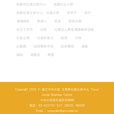
桃園市社會企業中心
桃園社企小聚
桃園社會企業中心，社會企業
流浪犬
海洋
溝通輔具
漸凍人
獎金
環境永續
社企工作坊
社區
社團法人麒望溝通輔具協會
社會企業
社會影響力
腦傷
衣物
計劃書
諾貝爾和平獎
諾貝爾獎
講堂
講座
過動症
麒望
Copyright 2025 © 國立中央大學 尤努斯社會企業中心 Yunus
Social Business Centre
中央大學隱私權政策聲明
電話: 03-4227151 EXT. 26010、66030
Email : yunus.sbc@g.ncu.edu.tw