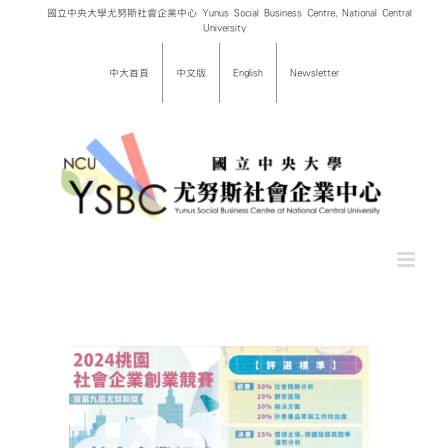
Skip
國立中央大學尤努斯社會企業中心 Yunus Social Business Centre, National Central
University
to
content
中大首頁
中文版
English
Newsletter