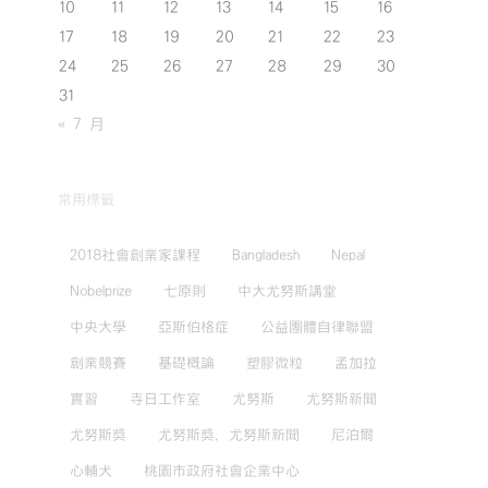
10
11
12
13
14
15
16
17
18
19
20
21
22
23
24
25
26
27
28
29
30
31
« 7 月
常用標籤
2018社會創業家課程
Bangladesh
Nepal
Nobelprize
七原則
中大尤努斯講堂
中央大學
亞斯伯格症
公益團體自律聯盟
創業競賽
基礎概論
塑膠微粒
孟加拉
實習
寺日工作室
尤努斯
尤努斯新聞
尤努斯獎
尤努斯獎，尤努斯新聞
尼泊爾
心輔犬
桃園市政府社會企業中心