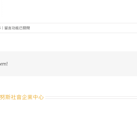
在
6
|
留言功能已關閉
〈ysbc-
ncu_logo%e5%85%a8%e7%a8%b1〉
中
orm!
努斯社會企業中心