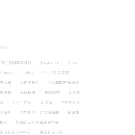
標籤
018社會創業家課程
Bangladesh
Nepal
belprize
七原則
中大尤努斯講堂
央大學
亞斯伯格症
公益團體自律聯盟
業競賽
基礎概論
塑膠微粒
孟加拉
習
寺日工作室
尤努斯
尤努斯新聞
努斯獎
尤努斯獎，尤努斯新聞
尼泊爾
輔犬
桃園市政府社會企業中心
園市社會企業中心
桃園社企小聚