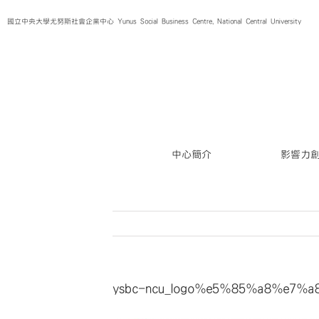
Skip
國立中央大學尤努斯社會企業中心 Yunus Social Business Centre, National Central University
to
content
中心簡介
影響力
ysbc-ncu_logo%e5%85%a8%e7%a