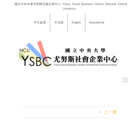
Skip
國立中央大學尤努斯社會企業中心 Yunus Social Business Centre, National Central
University
to
content
中大首頁
中文版
English
Newsletter
上一頁