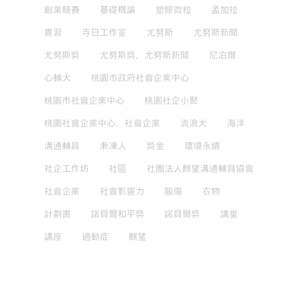
創業競賽
基礎概論
塑膠微粒
孟加拉
實習
寺日工作室
尤努斯
尤努斯新聞
尤努斯獎
尤努斯獎，尤努斯新聞
尼泊爾
心輔犬
桃園市政府社會企業中心
桃園市社會企業中心
桃園社企小聚
桃園社會企業中心，社會企業
流浪犬
海洋
溝通輔具
漸凍人
獎金
環境永續
社企工作坊
社區
社團法人麒望溝通輔具協會
社會企業
社會影響力
腦傷
衣物
計劃書
諾貝爾和平獎
諾貝爾獎
講堂
講座
過動症
麒望