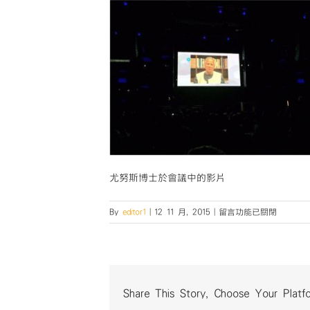
尤努斯博士於會議中的影片
在
By
editor1
|
12 11 月, 2015
|
留言功能已關閉
〈尤
努
斯
博
士
Share This Story, Choose Your Platf
於