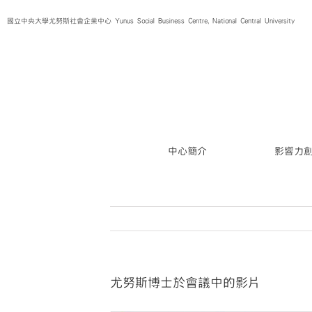
Skip
國立中央大學尤努斯社會企業中心 Yunus Social Business Centre, National Central University
to
content
中心簡介
影響力
尤努斯博士於會議中的影片