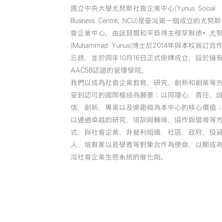
國立中央大學尤努斯社會企業中心(Yunus Social
Business Centre, NCU)是臺灣第一個成立的尤努
會企業中心，由諾貝爾和平獎得主穆罕默德•尤
(Muhammad Yunus)博士於2014年與本校簽訂合
忘錄，並於同年10月16日正式掛牌成立，設於擁
AACSB認證的管理學院。
我們以成為社會企業教育、研究、創新和創業等
受到認可的國際樞紐為願景；以同理心、責任、
信、創新、專業以及樂趣做為本中心的核心價值
以通過卓越的研究、培訓與輔導、協作與倡導等
式，與社會企業、非營利組織、社區、政府、投
人、培育家以及學者等對象合作為使命，以期成
灣社會企業生態系統的催化劑。