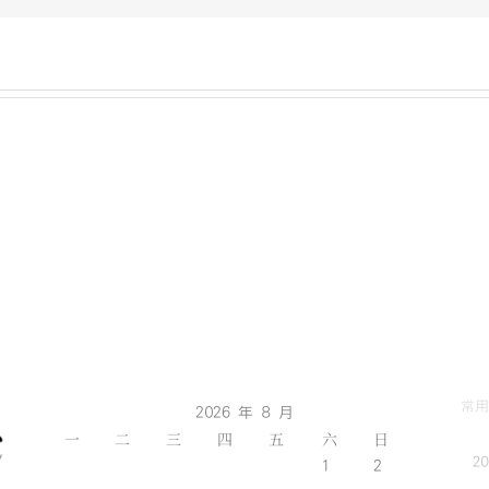
常用
2026 年 8 月
一
二
三
四
五
六
日
2
1
2