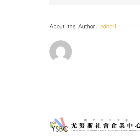
會
議
中
的
About the Author:
editor1
影
片〉
中