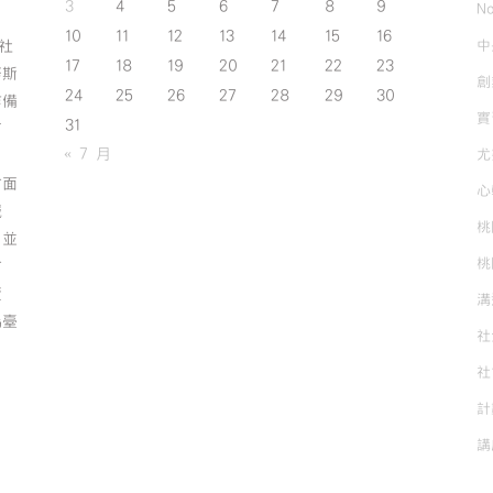
3
4
5
6
7
8
9
No
10
11
12
13
14
15
16
中
斯社
17
18
19
20
21
22
23
努斯
創
24
25
26
27
28
29
30
作備
實
31
有
« 7 月
尤
方面
心
誠
桃
；並
桃
方
資
溝
為臺
社
社
計
講