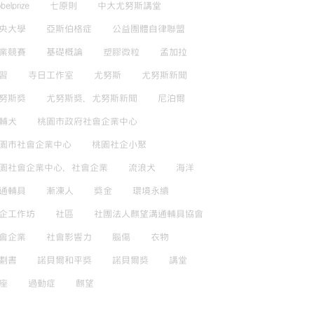
belprize
七原則
中大尤努斯講堂
央大學
亞斯伯格症
公益團體自律聯盟
業競賽
基礎概論
塑膠微粒
孟加拉
習
寺日工作室
尤努斯
尤努斯新聞
努斯獎
尤努斯獎，尤努斯新聞
尼泊爾
輔犬
桃園市政府社會企業中心
園市社會企業中心
桃園社企小聚
園社會企業中心，社會企業
流浪犬
海洋
通輔具
漸凍人
獎金
環境永續
企工作坊
社區
社團法人麒望溝通輔具協會
會企業
社會影響力
腦傷
衣物
劃書
諾貝爾和平獎
諾貝爾獎
講堂
座
過動症
麒望