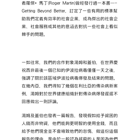
者羅傑‧馬丁(Roger Martin)曾經發行過一本書—-
Getting Beyond Better，訂定了一些有用的標準幫
助我們定義有效率的社會企業，成為傑出的社會企
業、社會服務或其他的意涵去對抗一些社會上看似
棘手的問題。
一如往常，我們的合作對象湯姆和蓋伯，在世界慶
祝西非最後一個已知的伊波拉病毒僅僅一天之後，
強調了關於該區域伊波拉病毒爆發及結束的問題。
在幾內亞，我們得知了幾個在利比亞的傳染病新案
例，湯姆對於世界健康組織針對傳染病爆發遲遲不
回應做出一則評論。
湯姆及蓋伯也發表一篇報告，發現假如給予貧困的
人錢而非物資，他們能夠更明智的使用金錢，而且
給予他們現金並不會導致他們的怠惰，做這份這個
報告的理由，是由於一般認為貧窮的人是因為他們