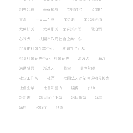
創業競賽
基礎概論
塑膠微粒
孟加拉
實習
寺日工作室
尤努斯
尤努斯新聞
尤努斯獎
尤努斯獎，尤努斯新聞
尼泊爾
心輔犬
桃園市政府社會企業中心
桃園市社會企業中心
桃園社企小聚
桃園社會企業中心，社會企業
流浪犬
海洋
溝通輔具
漸凍人
獎金
環境永續
社企工作坊
社區
社團法人麒望溝通輔具協會
社會企業
社會影響力
腦傷
衣物
計劃書
諾貝爾和平獎
諾貝爾獎
講堂
講座
過動症
麒望