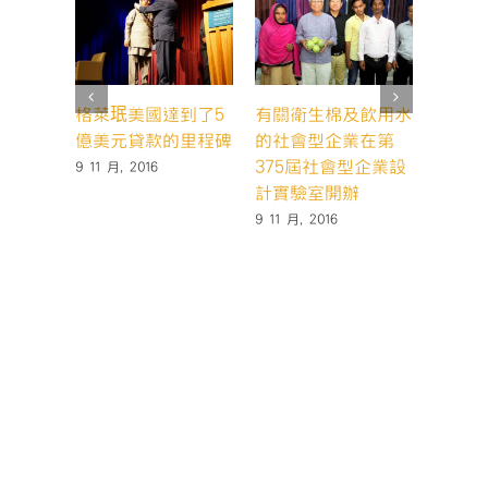
格萊珉美國達到了5
有關衛生棉及飲用水
格萊珉
億美元貸款的里程碑
的社會型企業在第
超過3
375屆社會型企業設
家的誕
9 11 月, 2016
計實驗室開辦
20 10 月
9 11 月, 2016