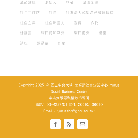
溝通輔具
漸凍人
獎金
環境永續
社企工作坊
社區
社團法人麒望溝通輔具協會
社會企業
社會影響力
腦傷
衣物
計劃書
諾貝爾和平獎
諾貝爾獎
講堂
講座
過動症
麒望
Copyright 2025 © 國立中央大學 尤努斯社會企業中心 Yunus
Social Business Centre
中央大學隱私權政策聲明
電話: 03-4227151 EXT. 26010、66030
Email : yunus.sbc@g.ncu.edu.tw
Facebook
Rss
Email: