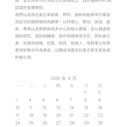
錄，並於同年10月16日正式掛牌成立，設於擁有AACSB
認證的管理學院。
我們以成為社會企業教育、研究、創新和創業等方面受
到認可的國際樞紐為願景；以同理心、責任、誠信、創
新、專業以及樂趣做為本中心的核心價值；並以通過卓
越的研究、培訓與輔導、協作與倡導等方式，與社會企
業、非營利組織、社區、政府、投資人、培育家以及學
者等對象合作為使命，以期成為臺灣社會企業生態系統
的催化劑。
2026 年 8 月
一
二
三
四
五
六
日
1
2
3
4
5
6
7
8
9
10
11
12
13
14
15
16
17
18
19
20
21
22
23
24
25
26
27
28
29
30