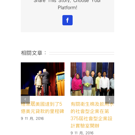
Share This Story, Choose Your
Platform!
Facebook
相關文章：
格萊珉美國達到了5
有關衛生棉及飲用水
格萊珉
億美元貸款的里程碑
的社會型企業在第
超過3
375屆社會型企業設
家的誕
9 11 月, 2016
計實驗室開辦
20 10 月
9 11 月, 2016