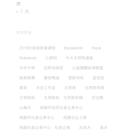
31
« 7 月
常用標籤
2018社會創業家課程
Bangladesh
Nepal
Nobelprize
七原則
中大尤努斯講堂
中央大學
亞斯伯格症
公益團體自律聯盟
創業競賽
基礎概論
塑膠微粒
孟加拉
實習
寺日工作室
尤努斯
尤努斯新聞
尤努斯獎
尤努斯獎，尤努斯新聞
尼泊爾
心輔犬
桃園市政府社會企業中心
桃園市社會企業中心
桃園社企小聚
桃園社會企業中心，社會企業
流浪犬
海洋