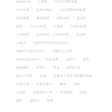
Nobelprize
七原則
中大尤努斯講堂
中央大學
亞斯伯格症
公益團體自律聯盟
創業競賽
基礎概論
塑膠微粒
孟加拉
實習
寺日工作室
尤努斯
尤努斯新聞
尤努斯獎
尤努斯獎，尤努斯新聞
尼泊爾
心輔犬
桃園市政府社會企業中心
桃園市社會企業中心
桃園社企小聚
桃園社會企業中心，社會企業
流浪犬
海洋
溝通輔具
漸凍人
獎金
環境永續
社企工作坊
社區
社團法人麒望溝通輔具協會
社會企業
社會影響力
腦傷
衣物
計劃書
諾貝爾和平獎
諾貝爾獎
講堂
講座
過動症
麒望