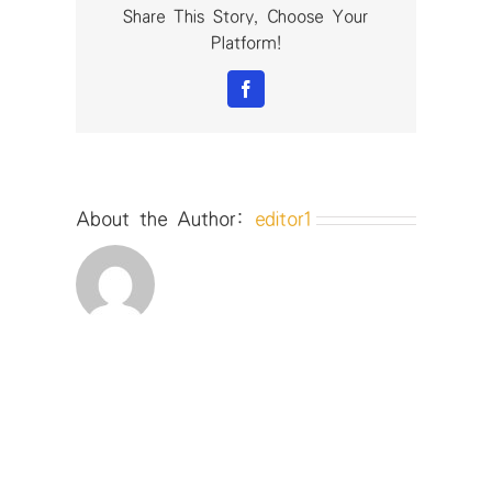
的
Share This Story, Choose Your
學
Platform!
生〉
中
Facebook
About the Author:
editor1