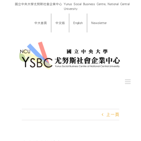
Skip
國立中央大學尤努斯社會企業中心 Yunus Social Business Centre, National Central
University
to
content
中大首頁
中文版
English
Newsletter
上一頁