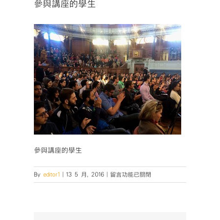
參與講座的學生
參與講座的學生
在
By
editor1
|
13 5 月, 2016
|
留言功能已關閉
〈參
與
講
座