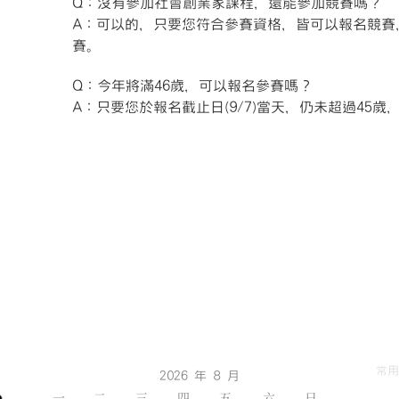
Q：沒有參加社會創業家課程，還能參加競賽嗎？
A：可以的，只要您符合參賽資格，皆可以報名競賽
賽。
Q：今年將滿46歲，可以報名參賽嗎？
A：只要您於報名截止日(9/7)當天，仍未超過45
常用
2026 年 8 月
一
二
三
四
五
六
日