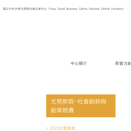
Skip
國立中央大學尤努斯社會企業中心 Yunus Social Business Centre, National Central University
to
content
中心簡介
影響力
尤努斯獎-社會創新與
創業競賽
2020尤努斯獎