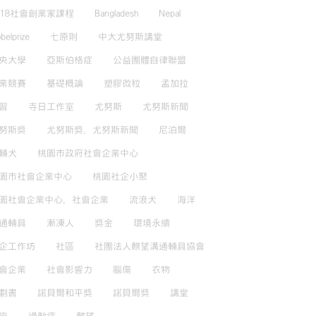
018社會創業家課程
Bangladesh
Nepal
belprize
七原則
中大尤努斯講堂
央大學
亞斯伯格症
公益團體自律聯盟
業競賽
基礎概論
塑膠微粒
孟加拉
習
寺日工作室
尤努斯
尤努斯新聞
努斯獎
尤努斯獎，尤努斯新聞
尼泊爾
輔犬
桃園市政府社會企業中心
園市社會企業中心
桃園社企小聚
園社會企業中心，社會企業
流浪犬
海洋
通輔具
漸凍人
獎金
環境永續
企工作坊
社區
社團法人麒望溝通輔具協會
會企業
社會影響力
腦傷
衣物
劃書
諾貝爾和平獎
諾貝爾獎
講堂