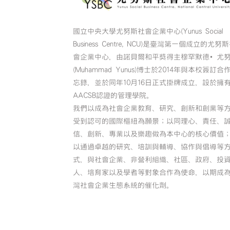
國立中央大學尤努斯社會企業中心(Yunus Social
Business Centre, NCU)是臺灣第一個成立的尤努
會企業中心，由諾貝爾和平獎得主穆罕默德•尤
(Muhammad Yunus)博士於2014年與本校簽訂合
忘錄，並於同年10月16日正式掛牌成立，設於擁
AACSB認證的管理學院。
我們以成為社會企業教育、研究、創新和創業等
受到認可的國際樞紐為願景；以同理心、責任、
信、創新、專業以及樂趣做為本中心的核心價值
以通過卓越的研究、培訓與輔導、協作與倡導等
式，與社會企業、非營利組織、社區、政府、投
人、培育家以及學者等對象合作為使命，以期成
灣社會企業生態系統的催化劑。