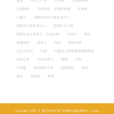
實習
寺日工作室
尤努斯
尤努斯新聞
尤努斯獎
尤努斯獎，尤努斯新聞
尼泊爾
心輔犬
桃園市政府社會企業中心
桃園市社會企業中心
桃園社企小聚
桃園社會企業中心，社會企業
流浪犬
海洋
溝通輔具
漸凍人
獎金
環境永續
社企工作坊
社區
社團法人麒望溝通輔具協會
社會企業
社會影響力
腦傷
衣物
計劃書
諾貝爾和平獎
諾貝爾獎
講堂
講座
過動症
麒望
Copyright 2025 © 國立中央大學 尤努斯社會企業中心 Yunus