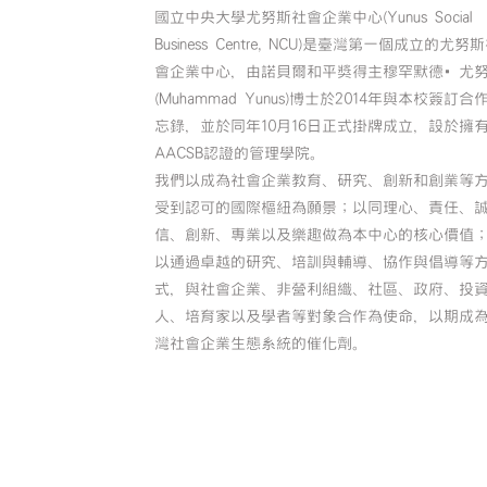
國立中央大學尤努斯社會企業中心(Yunus Social
Business Centre, NCU)是臺灣第一個成立的尤努
會企業中心，由諾貝爾和平獎得主穆罕默德•尤
(Muhammad Yunus)博士於2014年與本校簽訂合
忘錄，並於同年10月16日正式掛牌成立，設於擁
AACSB認證的管理學院。
我們以成為社會企業教育、研究、創新和創業等
受到認可的國際樞紐為願景；以同理心、責任、
信、創新、專業以及樂趣做為本中心的核心價值
以通過卓越的研究、培訓與輔導、協作與倡導等
式，與社會企業、非營利組織、社區、政府、投
人、培育家以及學者等對象合作為使命，以期成
灣社會企業生態系統的催化劑。