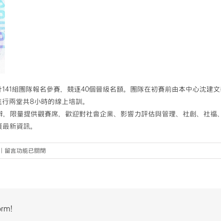
141組團隊報名參賽，競逐40個晉級名額。團隊在初賽前由本中心沈建
進行兩堂共8小時的線上培訓。
舉辦，限量提供觀賽席，歡迎對社會企業、影響力評估與管理、社創、社福、C
頁最新資訊。
在
|
留言功能已關閉
〈【第
六
屆
尤
努
orm!
斯