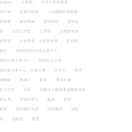
belprize
七原則
中大尤努斯講堂
央大學
亞斯伯格症
公益團體自律聯盟
業競賽
基礎概論
塑膠微粒
孟加拉
習
寺日工作室
尤努斯
尤努斯新聞
努斯獎
尤努斯獎，尤努斯新聞
尼泊爾
輔犬
桃園市政府社會企業中心
園市社會企業中心
桃園社企小聚
園社會企業中心，社會企業
流浪犬
海洋
通輔具
漸凍人
獎金
環境永續
企工作坊
社區
社團法人麒望溝通輔具協會
會企業
社會影響力
腦傷
衣物
劃書
諾貝爾和平獎
諾貝爾獎
講堂
座
過動症
麒望