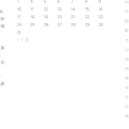
3
4
5
6
7
8
9
No
10
11
12
13
14
15
16
中
斯社
17
18
19
20
21
22
23
努斯
創
24
25
26
27
28
29
30
作備
實
31
有
« 7 月
尤
方面
心
誠
桃
；並
桃
方
資
溝
為臺
社
社
計
講