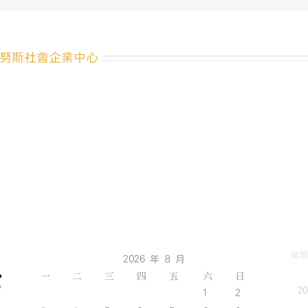
獎】
初
賽
審
努斯社會企業中心
查
結
果
出
爐〉
中
常用
2026 年 8 月
一
二
三
四
五
六
日
2
1
2