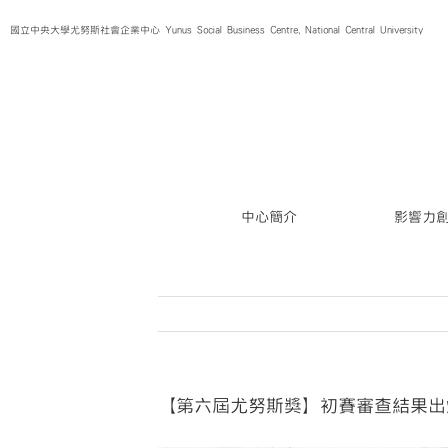
Skip
國立中央大學尤努斯社會企業中心 Yunus Social Business Centre, National Central University
to
content
中心簡介
影響力
【第六屆尤努斯獎】初賽審查結果出