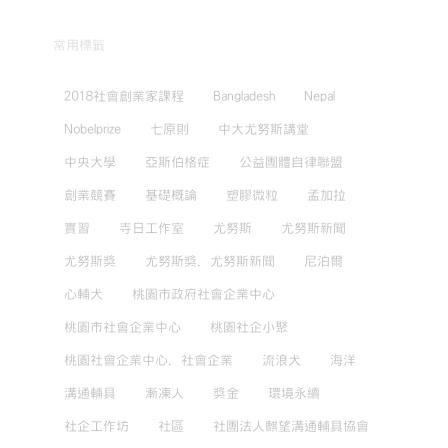
常用標籤
2018社會創業家課程
Bangladesh
Nepal
Nobelprize
七原則
中大尤努斯講堂
中央大學
亞斯伯格症
公益團體自律聯盟
創業競賽
基礎概論
塑膠微粒
孟加拉
實習
寺日工作室
尤努斯
尤努斯新聞
尤努斯獎
尤努斯獎，尤努斯新聞
尼泊爾
心輔犬
桃園市政府社會企業中心
桃園市社會企業中心
桃園社企小聚
桃園社會企業中心，社會企業
流浪犬
海洋
溝通輔具
漸凍人
獎金
環境永續
社企工作坊
社區
社團法人麒望溝通輔具協會