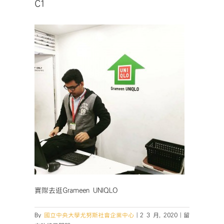
C1
實際去逛Grameen UNIQLO
在
By
國立中央大學尤努斯社會企業中心
|
2 3 月, 2020
|
留