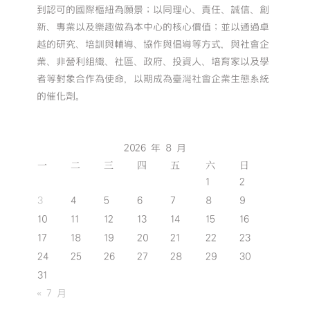
到認可的國際樞紐為願景；以同理心、責任、誠信、創
新、專業以及樂趣做為本中心的核心價值；並以通過卓
越的研究、培訓與輔導、協作與倡導等方式，與社會企
業、非營利組織、社區、政府、投資人、培育家以及學
者等對象合作為使命，以期成為臺灣社會企業生態系統
的催化劑。
2026 年 8 月
一
二
三
四
五
六
日
1
2
3
4
5
6
7
8
9
10
11
12
13
14
15
16
17
18
19
20
21
22
23
24
25
26
27
28
29
30
31
« 7 月