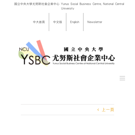
Skip
國立中央大學尤努斯社會企業中心 Yunus Social Business Centre, National Central
University
to
content
中大首頁
中文版
English
Newsletter
上一頁