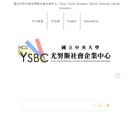
Skip
國立中央大學尤努斯社會企業中心 Yunus Social Business Centre, National Central
University
to
content
中大首頁
中文版
English
Newsletter
上一頁