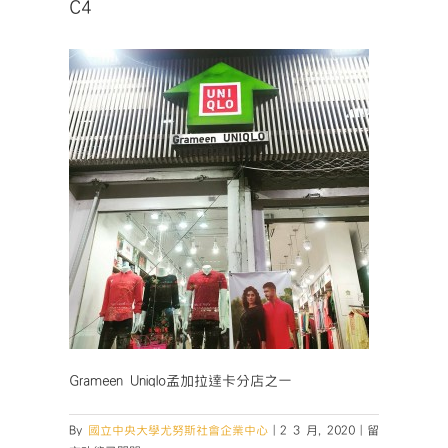
C4
Grameen Uniqlo孟加拉達卡分店之一
在
By
國立中央大學尤努斯社會企業中心
|
2 3 月, 2020
|
留