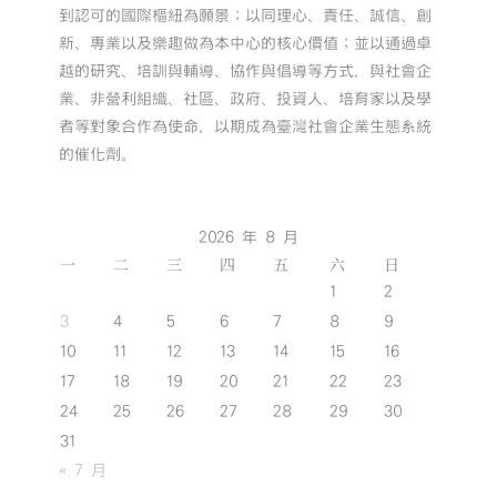
到認可的國際樞紐為願景；以同理心、責任、誠信、創
新、專業以及樂趣做為本中心的核心價值；並以通過卓
越的研究、培訓與輔導、協作與倡導等方式，與社會企
業、非營利組織、社區、政府、投資人、培育家以及學
者等對象合作為使命，以期成為臺灣社會企業生態系統
的催化劑。
2026 年 8 月
一
二
三
四
五
六
日
1
2
3
4
5
6
7
8
9
10
11
12
13
14
15
16
17
18
19
20
21
22
23
24
25
26
27
28
29
30
31
« 7 月