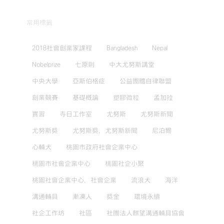
常用標籤
2018社會創業家課程
Bangladesh
Nepal
Nobelprize
七原則
中大尤努斯講堂
中央大學
亞斯伯格症
公益團體自律聯盟
創業競賽
基礎概論
塑膠微粒
孟加拉
實習
寺日工作室
尤努斯
尤努斯新聞
尤努斯獎
尤努斯獎，尤努斯新聞
尼泊爾
心輔犬
桃園市政府社會企業中心
桃園市社會企業中心
桃園社企小聚
桃園社會企業中心，社會企業
流浪犬
海洋
溝通輔具
漸凍人
獎金
環境永續
社企工作坊
社區
社團法人麒望溝通輔具協會