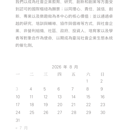
我們以成為社會企業教育、研究、創新和創業等方面受
到認可的國際樞紐為願景；以同理心、責任、誠信、創
新、專業以及樂趣做為本中心的核心價值；並以通過卓
越的研究、培訓與輔導、協作與倡導等方式，與社會企
業、非營利組織、社區、政府、投資人、培育家以及學
者等對象合作為使命，以期成為臺灣社會企業生態系統
的催化劑。
2026 年 8 月
一
二
三
四
五
六
日
1
2
3
4
5
6
7
8
9
10
11
12
13
14
15
16
17
18
19
20
21
22
23
24
25
26
27
28
29
30
31
« 7 月