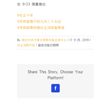
在 9/23 隆重推出
#社企十年
#早鳥優惠只到九月二十五日
#早鳥隨票附贈社企流限量周邊
By
國立中央大學尤努斯社會企業中心
|
17 9 月, 2019
|
在
社企活動代宣
|
留言功能已關閉
〈【活
動
協
宣】
📣
Share This Story, Choose Your
社
Platform!
企
流
Facebook
七
週
年
論