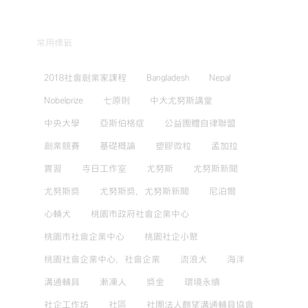
常用標籤
2018社會創業家課程
Bangladesh
Nepal
Nobelprize
七原則
中大尤努斯講堂
中央大學
亞斯伯格症
公益團體自律聯盟
創業競賽
基礎概論
塑膠微粒
孟加拉
實習
寺日工作室
尤努斯
尤努斯新聞
尤努斯獎
尤努斯獎，尤努斯新聞
尼泊爾
心輔犬
桃園市政府社會企業中心
桃園市社會企業中心
桃園社企小聚
桃園社會企業中心，社會企業
流浪犬
海洋
溝通輔具
漸凍人
獎金
環境永續
社企工作坊
社區
社團法人麒望溝通輔具協會