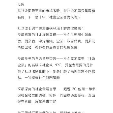
反思
當社企面臨更多的市場考驗、當社企不再只是專有
名詞，下一個十年，社會企業會消失嗎？
社企流七週年論壇重磅登場！將為你帶來：
💡最真實的社企樣貌呈現——社企生態圈中創業
者、從業者、中介組織、企業、政府代表，從多元
角度出發，帶你看見最真實的社會企業
💡最多元的各方意見交流——社企需不需要「社會
企業」的名稱？社企或 NPO，受益者需要的是什
麼？社企法制化的下一步是什麼？為你匯集不同觀
點、一次搞懂社企熱門議題
💡最深刻的社企發展省思——超過 20 位第一線參
與社企發展的講者，與你一同回顧過去歷程、直面
現在挑戰、展望未來可能