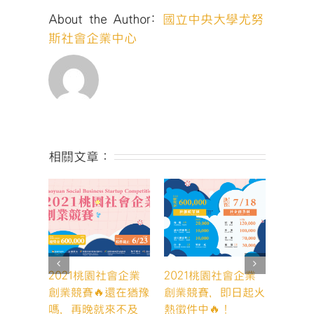
壇
About the Author:
國立中央大學尤努
⭐〉
中
斯社會企業中心
相關文章：
2021桃園社會企業
2021桃園社會企業
202
創業競賽🔥還在猶豫
創業競賽，即日起火
大解惑
嗎，再晚就來不及
熱徵件中🔥！
11 5 月,