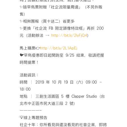
為了回饋好朋友們的支持，我們首次推出：
✨隨早鳥票附贈「社企流限量周邊」（不另外販
售）
✨相揪團報（買十送二）省更多
✨更換「社企流 FB 限定頭像特效框」再折 200
元（活動辦法 →
http://bit.ly/2lyFjQ4
）
馬上購票👉
http://bit.ly/2L1ApEj
🐦早鳥優惠即日起開跑至 9/25 結束，敬請把握
時間搶票！
活動資訊：
時間 │ 2019 年 10 月 19 日（六）09:00 –
18:00
地點 │ 三創生活園區 5 樓 Clapper Studio（台
北市中正區市民大道三段 2 號）
—————-
💡線上專題預告
社企十年：你所看見與還沒看見的社會企業，即將