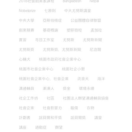
2018社會創業家課程
Bangladesh
Nepal
Nobelprize
七原則
中大尤努斯講堂
中央大學
亞斯伯格症
公益團體自律聯盟
創業競賽
基礎概論
塑膠微粒
孟加拉
實習
寺日工作室
尤努斯
尤努斯新聞
尤努斯獎
尤努斯獎，尤努斯新聞
尼泊爾
心輔犬
桃園市政府社會企業中心
桃園市社會企業中心
桃園社企小聚
桃園社會企業中心，社會企業
流浪犬
海洋
溝通輔具
漸凍人
獎金
環境永續
社企工作坊
社區
社團法人麒望溝通輔具協會
社會企業
社會影響力
腦傷
衣物
計劃書
諾貝爾和平獎
諾貝爾獎
講堂
講座
過動症
麒望