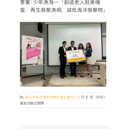
季軍:少年漁海—「創造老人就業機
會，再生廢棄漁網，減低海洋廢棄物」
在
By
國立中央大學尤努斯社會企業中心
|
13 6 月, 2019
|
〈季
留言功能已關閉
軍:
少
年
漁