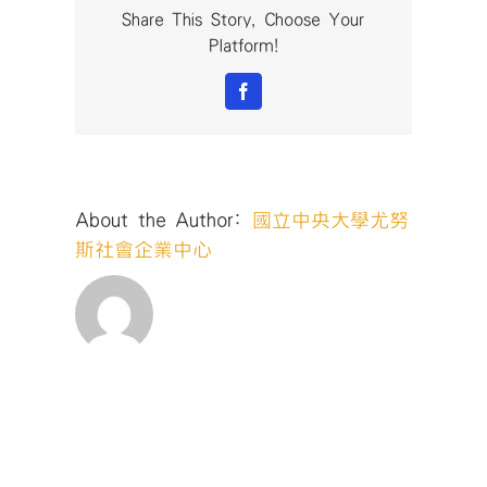
海
Share This Story, Choose Your
—
Platform!
「創
造
Facebook
老
人
就
業
機
About the Author:
國立中央大學尤努
會，
再
斯社會企業中心
生
廢
棄
漁
網，
減
低
海
洋
廢