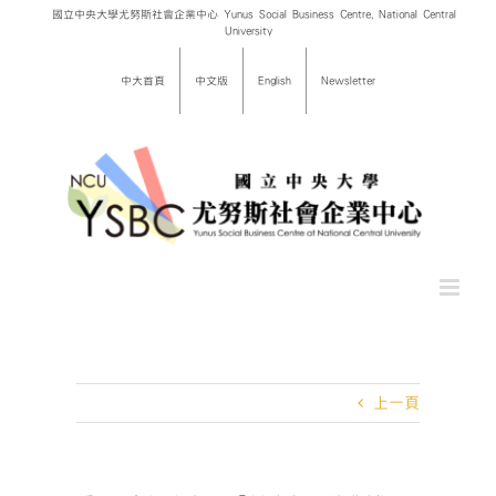
Skip
國立中央大學尤努斯社會企業中心 Yunus Social Business Centre, National Central
University
to
content
中大首頁
中文版
English
Newsletter
上一頁