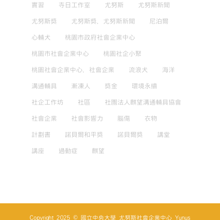
實習
寺日工作室
尤努斯
尤努斯新聞
尤努斯獎
尤努斯獎，尤努斯新聞
尼泊爾
心輔犬
桃園市政府社會企業中心
桃園市社會企業中心
桃園社企小聚
桃園社會企業中心，社會企業
流浪犬
海洋
溝通輔具
漸凍人
獎金
環境永續
社企工作坊
社區
社團法人麒望溝通輔具協會
社會企業
社會影響力
腦傷
衣物
計劃書
諾貝爾和平獎
諾貝爾獎
講堂
講座
過動症
麒望
Copyright 2025 © 國立中央大學 尤努斯社會企業中心 Yunus