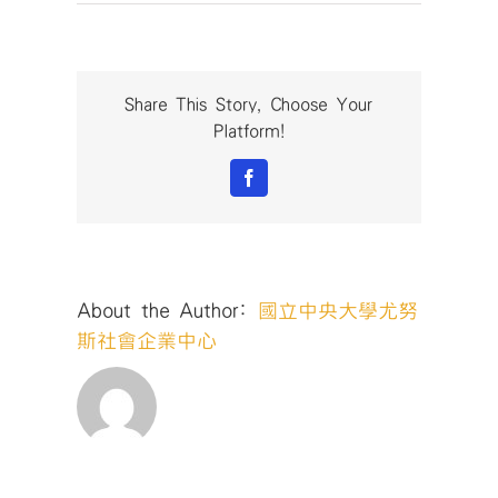
〈【2026
桃
園
社
會
Share This Story, Choose Your
企
Platform!
業
創
Facebook
業
競
賽
暨
第
About the Author:
國立中央大學尤努
11
屆
斯社會企業中心
尤
努
斯
獎
｜
重
要