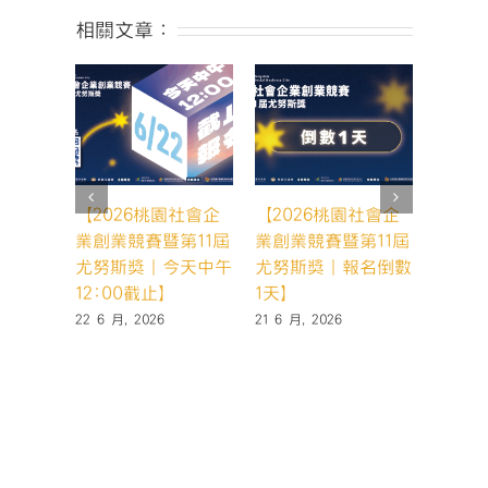
時
相關文章：
程
一
次
看！】〉
中
【2026桃園社會企
【2026桃園社會企
【20
業創業競賽暨第11屆
業創業競賽暨第11屆
業創業
尤努斯獎｜今天中午
尤努斯獎｜報名倒數
尤努斯
12:00截止】
1天】
天，你
22 6 月, 2026
21 6 月, 2026
19 6 月,