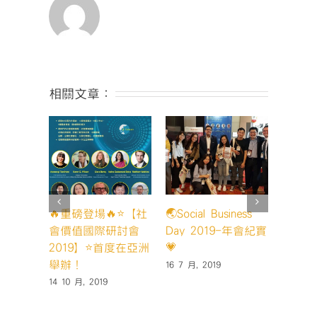
討
會-56〉
中
相關文章：
🔥重磅登場🔥⭐️【社
🌏Social Business
【20
會價值國際研討會
Day 2019-年會紀實
峰會】D
2019】⭐️首度在亞洲
💗
紀實
舉辦！
16 7 月, 2019
15 5 月,
14 10 月, 2019