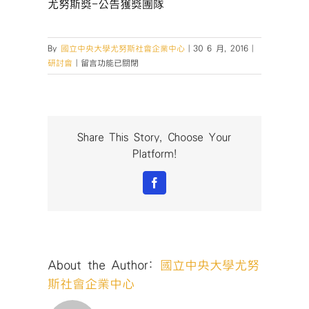
尤努斯獎-公告獲獎團隊
By
國立中央大學尤努斯社會企業中心
|
30 6 月, 2016
|
在
研討會
|
留言功能已關閉
〈20160606-
尤
努
斯
獎-
Share This Story, Choose Your
社
Platform!
會
企
Facebook
業
發
展
與
管
About the Author:
國立中央大學尤努
理
國
斯社會企業中心
際
研