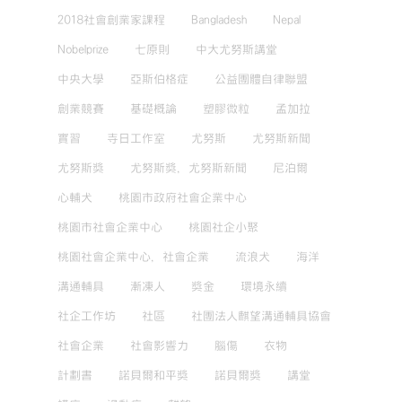
2018社會創業家課程
Bangladesh
Nepal
Nobelprize
七原則
中大尤努斯講堂
中央大學
亞斯伯格症
公益團體自律聯盟
創業競賽
基礎概論
塑膠微粒
孟加拉
實習
寺日工作室
尤努斯
尤努斯新聞
尤努斯獎
尤努斯獎，尤努斯新聞
尼泊爾
心輔犬
桃園市政府社會企業中心
桃園市社會企業中心
桃園社企小聚
桃園社會企業中心，社會企業
流浪犬
海洋
溝通輔具
漸凍人
獎金
環境永續
社企工作坊
社區
社團法人麒望溝通輔具協會
社會企業
社會影響力
腦傷
衣物
計劃書
諾貝爾和平獎
諾貝爾獎
講堂