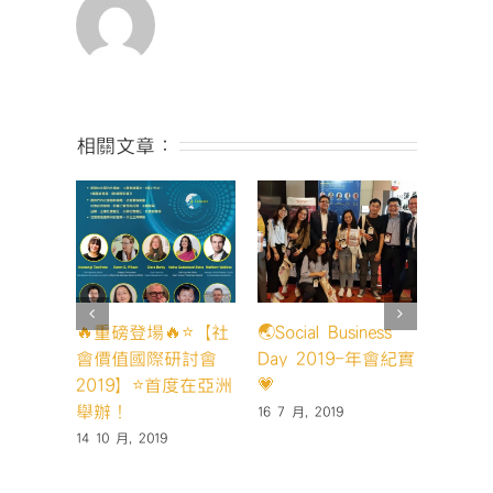
討
會-63〉
中
相關文章：
🔥重磅登場🔥⭐️【社
🌏Social Business
【20
會價值國際研討會
Day 2019-年會紀實
峰會】D
2019】⭐️首度在亞洲
💗
紀實
舉辦！
16 7 月, 2019
15 5 月,
14 10 月, 2019