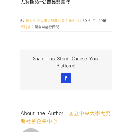
尤努斯獎-公告獲獎團隊
By
國立中央大學尤努斯社會企業中心
|
30 6 月, 2016
|
在
研討會
|
留言功能已關閉
〈20160606-
尤
努
斯
獎-
Share This Story, Choose Your
社
Platform!
會
企
Facebook
業
發
展
與
管
About the Author:
國立中央大學尤努
理
國
斯社會企業中心
際
研