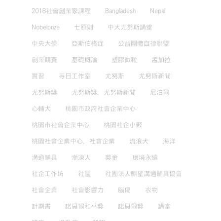
2018社會創業家課程
Bangladesh
Nepal
Nobelprize
七原則
中大尤努斯講堂
中央大學
亞斯伯格症
公益團體自律聯盟
創業競賽
基礎概論
塑膠微粒
孟加拉
實習
寺日工作室
尤努斯
尤努斯新聞
尤努斯獎
尤努斯獎，尤努斯新聞
尼泊爾
心輔犬
桃園市政府社會企業中心
桃園市社會企業中心
桃園社企小聚
桃園社會企業中心，社會企業
流浪犬
海洋
溝通輔具
漸凍人
獎金
環境永續
社企工作坊
社區
社團法人麒望溝通輔具協會
社會企業
社會影響力
腦傷
衣物
計劃書
諾貝爾和平獎
諾貝爾獎
講堂