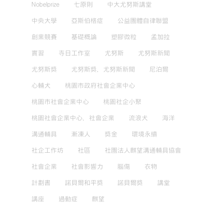
Nobelprize
七原則
中大尤努斯講堂
中央大學
亞斯伯格症
公益團體自律聯盟
創業競賽
基礎概論
塑膠微粒
孟加拉
實習
寺日工作室
尤努斯
尤努斯新聞
尤努斯獎
尤努斯獎，尤努斯新聞
尼泊爾
心輔犬
桃園市政府社會企業中心
桃園市社會企業中心
桃園社企小聚
桃園社會企業中心，社會企業
流浪犬
海洋
溝通輔具
漸凍人
獎金
環境永續
社企工作坊
社區
社團法人麒望溝通輔具協會
社會企業
社會影響力
腦傷
衣物
計劃書
諾貝爾和平獎
諾貝爾獎
講堂
講座
過動症
麒望