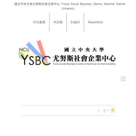
Skip
國立中央大學尤努斯社會企業中心 Yunus Social Business Centre, National Central
University
to
content
中大首頁
中文版
English
Newsletter
上一頁