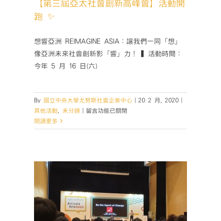
【第三屆亞太社會創新高峰會】活動開
議)〉
中
跑 ✨
想響亞洲 REIMAGINE ASIA：讓我們一同「想」
像亞洲未來社會創新影「響」力！ ▍活動時間：
今年 5 月 16 日(六)
By
國立中央大學尤努斯社會企業中心
|
20 2 月, 2020
|
在
其他活動
,
未分類
|
留言功能已關閉
〈【第
閱讀更多
三
屆
亞
太
社
會
創
新
 ⭐️活
高