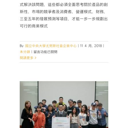
式解決該問題，這些都必須全面思考關於產品的創
新性、市場的競爭者及消費者、營運模式、財務、
三至五年的發展預測等項目，才能一步一步規劃出
可行的商業模式
By
國立中央大學尤努斯社會企業中心
|
11 4 月, 2018
|
在
未分類
|
留言功能已關閉
〈【中
閱讀更多
大
尤
努
斯
講
堂
#16
圓
滿
落幕】
落
幕】〉