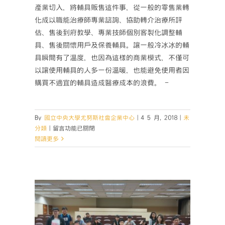
產業切入，將輔具販售這件事，從一般的零售業轉
化成以職能治療師專業諮詢、協助轉介治療所評
估、售後到府教學、專業技師個別客製化調整輔
具、售後關懷用戶及保養輔具。讓一般冷冰冰的輔
具瞬間有了溫度，也因為這樣的商業模式，不僅可
以讓使用輔具的人多一份溫暖，也能避免使用者因
購買不適宜的輔具造成醫療成本的浪費。 -
By
國立中央大學尤努斯社會企業中心
|
4 5 月, 2018
|
未
在
分類
|
留言功能已關閉
〈【中
閱讀更多
大
尤
努
斯
講
堂
#18
圓