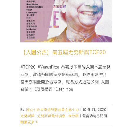
P20
類
【入圍公告】第五屆尤努斯獎TOP20
#TOP20 #YunusPrize 恭喜以下團隊入圍本屆尤努
斯獎，敬請各團隊留意信箱訊息，我們9/26見！
當天亦限量開放觀眾席，報名方式近期公開 入圍
名單： 玩吧!學霸! Dear You
By
國立中央大學尤努斯社會企業中心
|
10 9 月, 2020
|
在
尤努斯獎
,
尤努斯獎最新消息
,
未分類
|
留言功能已關閉
〈【入
閱讀更多
圍