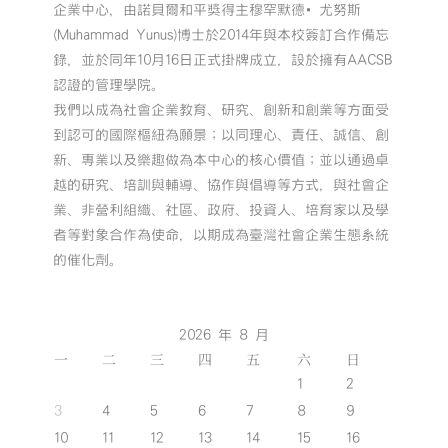
企業中心，由諾貝爾和平獎得主穆罕默德•尤努斯
(Muhammad Yunus)博士於2014年與本校簽訂合作備忘
錄，並於同年10月16日正式掛牌成立，設於擁有AACSB
認證的管理學院。
我們以成為社會企業教育、研究、創新和創業等方面受
到認可的國際樞紐為願景；以同理心、責任、誠信、創
新、專業以及樂趣做為本中心的核心價值；並以通過卓
越的研究、培訓與輔導、協作與倡導等方式，與社會企
業、非營利組織、社區、政府、投資人、培育家以及學
者等對象合作為使命，以期成為臺灣社會企業生態系統
的催化劑。
2026 年 8 月
一
二
三
四
五
六
日
1
2
3
4
5
6
7
8
9
10
11
12
13
14
15
16