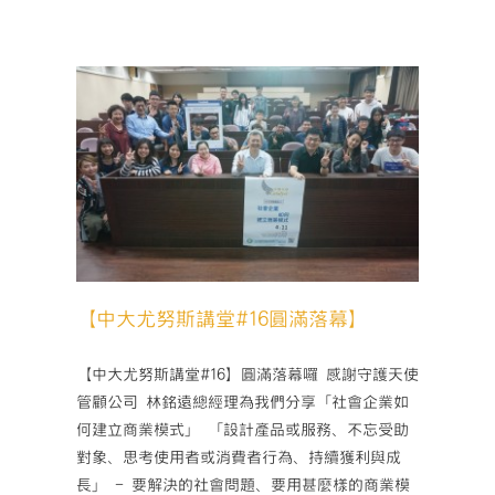
尤
努
斯
講
堂
#17
圓
滿
落幕】
落
幕】〉
中
【中大尤努斯講堂#16圓滿落幕】
【中大尤努斯講堂#16】圓滿落幕囉 感謝守護天使
管顧公司 林銘遠總經理為我們分享「社會企業如
何建立商業模式」 「設計產品或服務、不忘受助
對象、思考使用者或消費者行為、持續獲利與成
長」 - 要解決的社會問題、要用甚麼樣的商業模