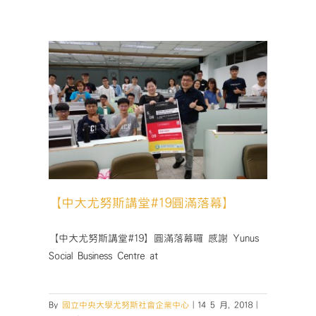
X
設
計
思
考】
營
隊
活
落幕】
動
成
果〉
中
【中大尤努斯講堂#19圓滿落幕】
【中大尤努斯講堂#19】圓滿落幕囉 感謝 Yunus
Social Business Centre at
By
國立中央大學尤努斯社會企業中心
|
14 5 月, 2018
|