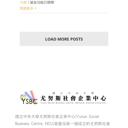
在
分類
|
留言功能已關閉
〈【中
閱讀更多
大
尤
努
斯
講
LOAD MORE POSTS
堂
#15
圓
滿
落
幕】〉
中
國立中央大學尤努斯社會企業中心(Yunus Social
Business Centre, NCU)是臺灣第一個成立的尤努斯社會