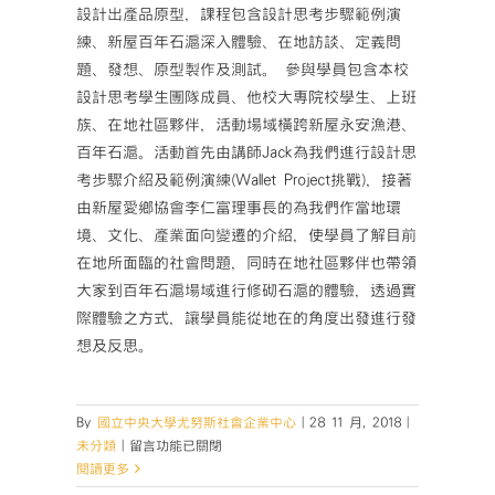
設計出產品原型，課程包含設計思考步驟範例演
練、新屋百年石滬深入體驗、在地訪談、定義問
題、發想、原型製作及測試。 參與學員包含本校
設計思考學生團隊成員、他校大專院校學生、上班
族、在地社區夥伴，活動場域橫跨新屋永安漁港、
百年石滬。活動首先由講師Jack為我們進行設計思
考步驟介紹及範例演練(Wallet Project挑戰)，接著
由新屋愛鄉協會李仁富理事長的為我們作當地環
境、文化、產業面向變遷的介紹，使學員了解目前
在地所面臨的社會問題，同時在地社區夥伴也帶領
大家到百年石滬場域進行修砌石滬的體驗，透過實
際體驗之方式，讓學員能從地在的角度出發進行發
想及反思。
By
國立中央大學尤努斯社會企業中心
|
28 11 月, 2018
|
在
未分類
|
留言功能已關閉
〈2018【社
閱讀更多
會