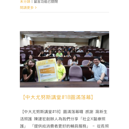
在
未分類
|
留言功能已關閉
〈【中
閱讀更多
大
尤
努
斯
講
堂
#19
圓
滿
落幕】
落
幕】〉
中
【中大尤努斯講堂#18圓滿落幕】
【中大尤努斯講堂#18】圓滿落幕囉 感謝 窩新生
活照護 陳建宏創辦人為我們分享「社企X醫療照
護」 「提供給消費者更好的輔具服務」 - 從長照