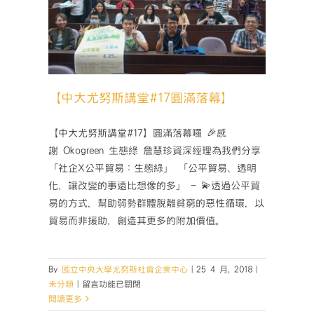
滿
落幕】
落
幕】〉
中
【中大尤努斯講堂#17圓滿落幕】
【中大尤努斯講堂#17】圓滿落幕囉 🎉感
謝 Okogreen 生態綠 詹慧珍資深經理為我們分享
「社企X公平貿易：生態綠」 「公平貿易、透明
化，讓改變的事遠比想像的多」 - 💫透過公平貿
易的方式，幫助弱勢群體脫離貧窮的惡性循環，以
貿易而非援助，創造其更多的附加價值。
By
國立中央大學尤努斯社會企業中心
|
25 4 月, 2018
|
在
未分類
|
留言功能已關閉
〈【中
閱讀更多
大