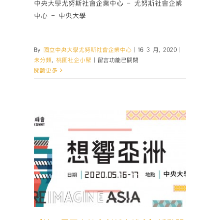
中央大學尤努斯社會企業中心 - 尤努斯社會企業
中心 - 中央大學
By
國立中央大學尤努斯社會企業中心
|
16 3 月, 2020
|
在
未分類
,
桃園社企小聚
|
留言功能已關閉
〈【桃
閱讀更多
園
社
企
小
聚
No.42】
開
放
】活動
報
名
囉！
(線
上
會