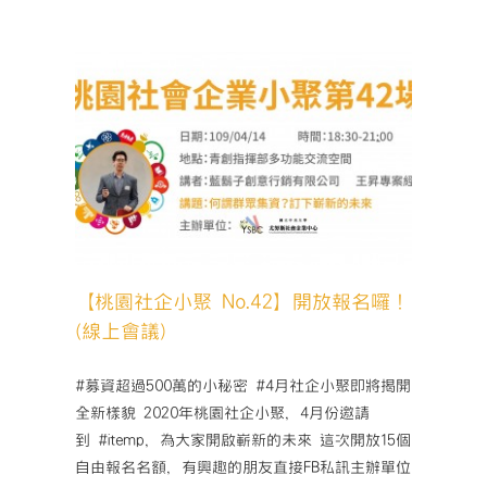
公
告】
第
五
屆
尤
努
放報名
斯
獎
TOP20〉
中
【桃園社企小聚 No.42】開放報名囉！
(線上會議)
#募資超過500萬的小秘密 #4月社企小聚即將揭開
全新樣貌 2020年桃園社企小聚，4月份邀請
到 #itemp，為大家開啟嶄新的未來 這次開放15個
自由報名名額，有興趣的朋友直接FB私訊主辦單位