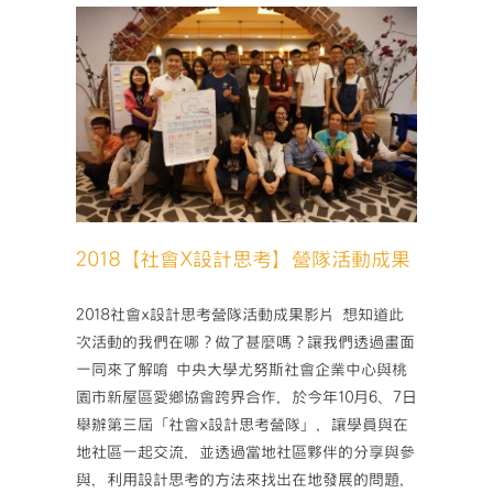
企
高
峰
會】
Day2
活動成
⭐️
活
動
紀
實〉
中
2018【社會X設計思考】營隊活動成果
2018社會x設計思考營隊活動成果影片 想知道此
次活動的我們在哪？做了甚麼嗎？讓我們透過畫面
一同來了解唷 中央大學尤努斯社會企業中心與桃
園市新屋區愛鄉協會跨界合作，於今年10月6、7日
舉辦第三屆「社會x設計思考營隊」，讓學員與在
地社區一起交流，並透過當地社區夥伴的分享與參
與，利用設計思考的方法來找出在地發展的問題，