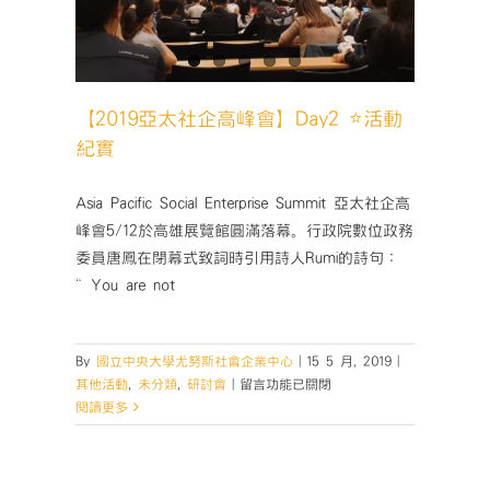
峰
會】
活
動
開
【2019亞太社企高峰會】Day2 ⭐️活動
跑
✨〉
紀實
中
Asia Pacific Social Enterprise Summit 亞太社企高
峰會5/12於高雄展覽館圓滿落幕。行政院數位政務
委員唐鳳在閉幕式致詞時引用詩人Rumi的詩句：
“You are not
By
國立中央大學尤努斯社會企業中心
|
15 5 月, 2019
|
在
其他活動
,
未分類
,
研討會
|
留言功能已關閉
〈【2019
閱讀更多
亞
太
社