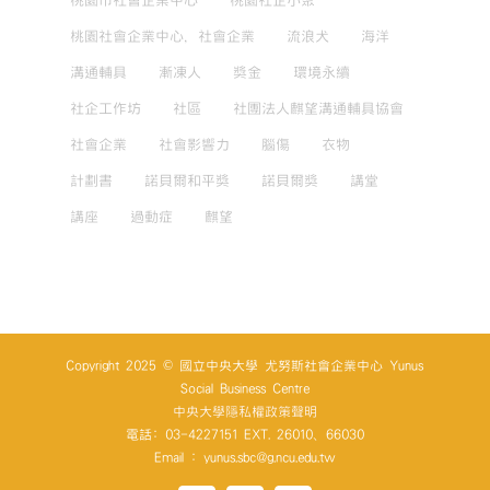
桃園市社會企業中心
桃園社企小聚
桃園社會企業中心，社會企業
流浪犬
海洋
溝通輔具
漸凍人
獎金
環境永續
社企工作坊
社區
社團法人麒望溝通輔具協會
社會企業
社會影響力
腦傷
衣物
計劃書
諾貝爾和平獎
諾貝爾獎
講堂
講座
過動症
麒望
Copyright 2025 © 國立中央大學 尤努斯社會企業中心 Yunus
Social Business Centre
中央大學隱私權政策聲明
電話: 03-4227151 EXT. 26010、66030
Email : yunus.sbc@g.ncu.edu.tw