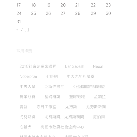
17
18
19
20
21
22
23
24
25
26
27
28
29
30
31
« 7 月
常用標籤
2018社會創業家課程
Bangladesh
Nepal
Nobelprize
七原則
中大尤努斯講堂
中央大學
亞斯伯格症
公益團體自律聯盟
創業競賽
基礎概論
塑膠微粒
孟加拉
實習
寺日工作室
尤努斯
尤努斯新聞
尤努斯獎
尤努斯獎，尤努斯新聞
尼泊爾
心輔犬
桃園市政府社會企業中心