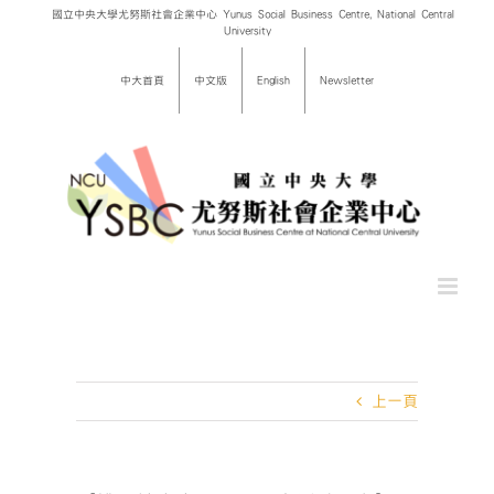
Skip
國立中央大學尤努斯社會企業中心 Yunus Social Business Centre, National Central
University
to
content
中大首頁
中文版
English
Newsletter
上一頁