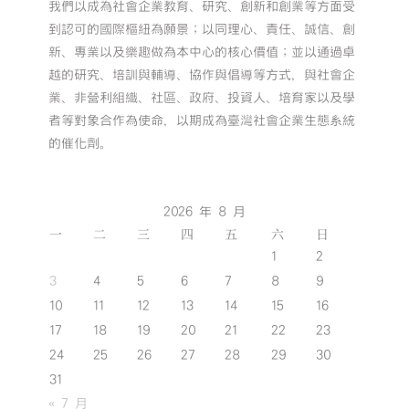
我們以成為社會企業教育、研究、創新和創業等方面受
到認可的國際樞紐為願景；以同理心、責任、誠信、創
新、專業以及樂趣做為本中心的核心價值；並以通過卓
越的研究、培訓與輔導、協作與倡導等方式，與社會企
業、非營利組織、社區、政府、投資人、培育家以及學
者等對象合作為使命，以期成為臺灣社會企業生態系統
的催化劑。
2026 年 8 月
一
二
三
四
五
六
日
1
2
3
4
5
6
7
8
9
10
11
12
13
14
15
16
17
18
19
20
21
22
23
24
25
26
27
28
29
30
31
« 7 月