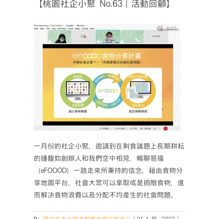
【桃園社企小聚 No.63｜活動回顧】
一月份的社企小聚，邀請到在剩食議題上長期耕耘
的鍾馥如創辦人和我們空中相見，暢聊易福
（eFOOOD）一路走來所秉持的信念，藉由食物分
享地圖平台，社會大眾可以拿取或是捐贈食物，進
而解決食物浪費以及分配不均產生的社會問題。
在