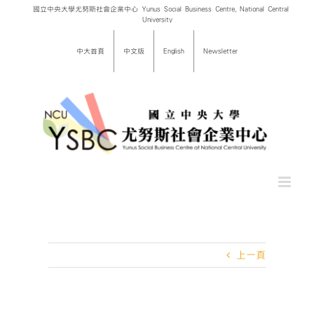
Skip
國立中央大學尤努斯社會企業中心 Yunus Social Business Centre, National Central
University
to
content
中大首頁
中文版
English
Newsletter
上一頁