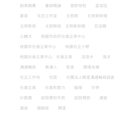
創業競賽
基礎概論
塑膠微粒
孟加拉
實習
寺日工作室
尤努斯
尤努斯新聞
尤努斯獎
尤努斯獎，尤努斯新聞
尼泊爾
心輔犬
桃園市政府社會企業中心
桃園市社會企業中心
桃園社企小聚
桃園社會企業中心，社會企業
流浪犬
海洋
溝通輔具
漸凍人
獎金
環境永續
社企工作坊
社區
社團法人麒望溝通輔具協會
社會企業
社會影響力
腦傷
衣物
計劃書
諾貝爾和平獎
諾貝爾獎
講堂
講座
過動症
麒望