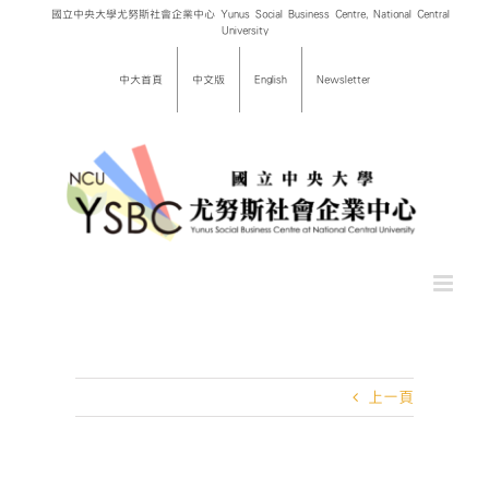
Skip
國立中央大學尤努斯社會企業中心 Yunus Social Business Centre, National Central
University
to
content
中大首頁
中文版
English
Newsletter
上一頁