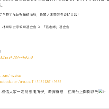
行。
從各種工作坊到業師指導，推薦大家聽聽看說明會唷！
、林育璘宏泰教育基金會 X 「張老師」基金會
室
e/gLDps9KL95VyRqQg8
k.com/myatcc
acebook.com/groups/1143434439149635
，相信大家一定能應用所學，發揮創意，在舞台上閃閃發光