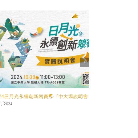
屆公益傳播獎頒獎典禮暨午宴圓滿落幕
月, 2024