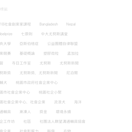
標籤
018社會創業家課程
Bangladesh
Nepal
belprize
七原則
中大尤努斯講堂
央大學
亞斯伯格症
公益團體自律聯盟
業競賽
基礎概論
塑膠微粒
孟加拉
習
寺日工作室
尤努斯
尤努斯新聞
努斯獎
尤努斯獎，尤努斯新聞
尼泊爾
輔犬
桃園市政府社會企業中心
園市社會企業中心
桃園社企小聚
園社會企業中心，社會企業
流浪犬
海洋
通輔具
漸凍人
獎金
環境永續
企工作坊
社區
社團法人麒望溝通輔具協會
會企業
社會影響力
腦傷
衣物