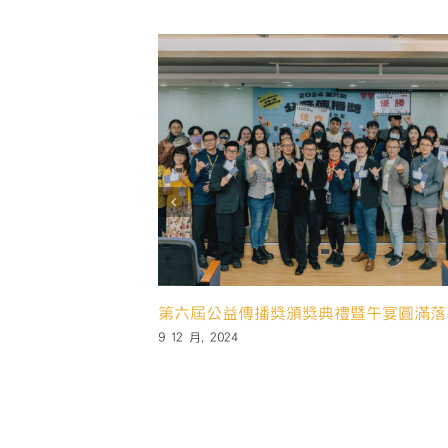
競賽🌏「中大場說明會
🌏2024日月光永續創新競賽🌏 報名開跑‼
16 9 月, 2024