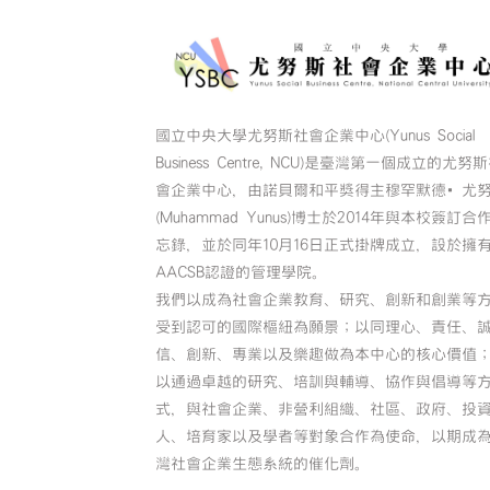
國立中央大學尤努斯社會企業中心(Yunus Social
Business Centre, NCU)是臺灣第一個成立的尤努
會企業中心，由諾貝爾和平獎得主穆罕默德•尤
(Muhammad Yunus)博士於2014年與本校簽訂合
忘錄，並於同年10月16日正式掛牌成立，設於擁
AACSB認證的管理學院。
我們以成為社會企業教育、研究、創新和創業等
受到認可的國際樞紐為願景；以同理心、責任、
信、創新、專業以及樂趣做為本中心的核心價值
以通過卓越的研究、培訓與輔導、協作與倡導等
式，與社會企業、非營利組織、社區、政府、投
人、培育家以及學者等對象合作為使命，以期成
灣社會企業生態系統的催化劑。