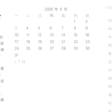
常用
2026 年 8 月
一
二
三
四
五
六
日
2
1
2
3
4
5
6
7
8
9
No
10
11
12
13
14
15
16
中
斯社
17
18
19
20
21
22
23
努斯
創
24
25
26
27
28
29
30
作備
實
31
有
« 7 月
尤
方面
心
誠
桃
；並
桃
方
資
溝
為臺
社
社