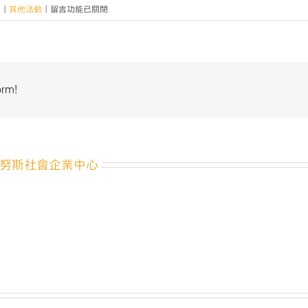
在
2
|
其他活動
|
留言功能已關閉
〈【2022
20TH
ATCC
中
央
orm!
校
園
說
明
會】〉
努斯社會企業中心
中