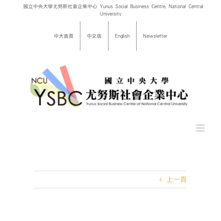
Skip
國立中央大學尤努斯社會企業中心 Yunus Social Business Centre, National Central
University
to
content
中大首頁
中文版
English
Newsletter
上一頁