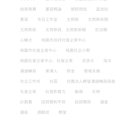
創業競賽
基礎概論
塑膠微粒
孟加拉
實習
寺日工作室
尤努斯
尤努斯新聞
尤努斯獎
尤努斯獎，尤努斯新聞
尼泊爾
心輔犬
桃園市政府社會企業中心
桃園市社會企業中心
桃園社企小聚
桃園社會企業中心，社會企業
流浪犬
海洋
溝通輔具
漸凍人
獎金
環境永續
社企工作坊
社區
社團法人麒望溝通輔具協會
社會企業
社會影響力
腦傷
衣物
計劃書
諾貝爾和平獎
諾貝爾獎
講堂
講座
過動症
麒望