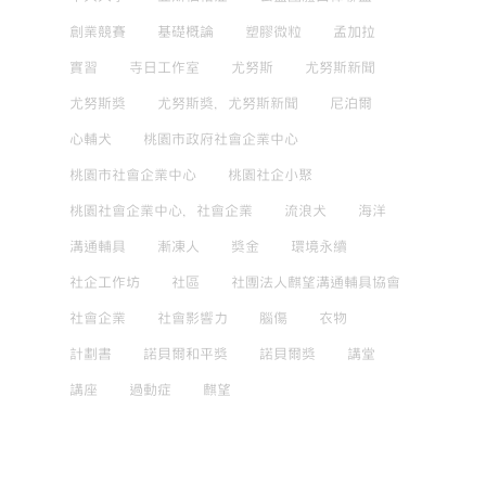
創業競賽
基礎概論
塑膠微粒
孟加拉
實習
寺日工作室
尤努斯
尤努斯新聞
尤努斯獎
尤努斯獎，尤努斯新聞
尼泊爾
心輔犬
桃園市政府社會企業中心
桃園市社會企業中心
桃園社企小聚
桃園社會企業中心，社會企業
流浪犬
海洋
溝通輔具
漸凍人
獎金
環境永續
社企工作坊
社區
社團法人麒望溝通輔具協會
社會企業
社會影響力
腦傷
衣物
計劃書
諾貝爾和平獎
諾貝爾獎
講堂
講座
過動症
麒望