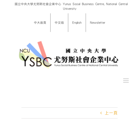
Skip
國立中央大學尤努斯社會企業中心 Yunus Social Business Centre, National Central
University
to
content
中大首頁
中文版
English
Newsletter
上一頁