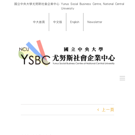
Skip
國立中央大學尤努斯社會企業中心 Yunus Social Business Centre, National Central
University
to
content
中大首頁
中文版
English
Newsletter
上一頁