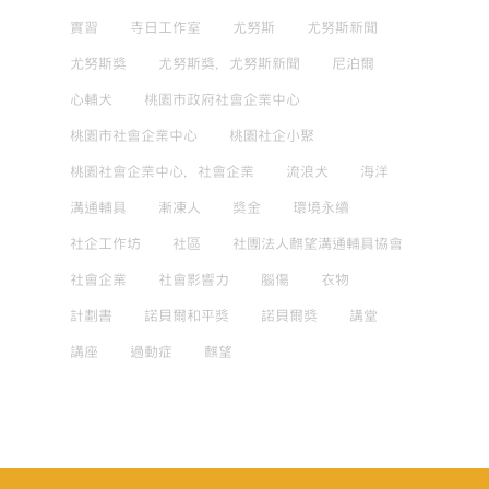
實習
寺日工作室
尤努斯
尤努斯新聞
尤努斯獎
尤努斯獎，尤努斯新聞
尼泊爾
心輔犬
桃園市政府社會企業中心
桃園市社會企業中心
桃園社企小聚
桃園社會企業中心，社會企業
流浪犬
海洋
溝通輔具
漸凍人
獎金
環境永續
社企工作坊
社區
社團法人麒望溝通輔具協會
社會企業
社會影響力
腦傷
衣物
計劃書
諾貝爾和平獎
諾貝爾獎
講堂
講座
過動症
麒望