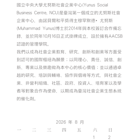
國立中央大學尤努斯社會企業中心(Yunus Social
Business Centre, NCU)是臺灣第一個成立的尤努斯社會
企業中心，由諾貝爾和平獎得主穆罕默德•尤努斯
(Muhammad Yunus)博士於2014年與本校簽訂合作備忘
錄，並於同年10月16日正式掛牌成立，設於擁有AACSB
認證的管理學院。
我們以成為社會企業教育、研究、創新和創業等方面受
到認可的國際樞紐為願景；以同理心、責任、誠信、創
新、專業以及樂趣做為本中心的核心價值；並以通過卓
越的研究、培訓與輔導、協作與倡導等方式，與社會企
業、非營利組織、社區、政府、投資人、培育家以及學
者等對象合作為使命，以期成為臺灣社會企業生態系統
的催化劑。
2026 年 8 月
一
二
三
四
五
六
日
1
2