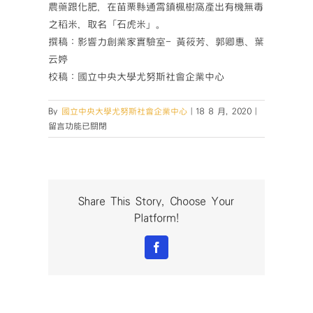
農藥跟化肥，在苗栗縣通霄鎮楓樹窩產出有機無毒
之稻米，取名「石虎米」。
撰稿：影響力創業家實驗室- 黃筱芳、郭卿惠、葉
云婷
校稿：國立中央大學尤努斯社會企業中心
在
By
國立中央大學尤努斯社會企業中心
|
18 8 月, 2020
|
〈【暑
留言功能已關閉
期
社
企
見
習
Share This Story, Choose Your
計
Platform!
畫】
楓
Facebook
樹
窩
石
虎