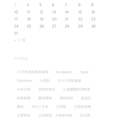
3
4
5
6
7
8
9
10
11
12
13
14
15
16
17
18
19
20
21
22
23
24
25
26
27
28
29
30
31
« 7 月
常用標籤
2018社會創業家課程
Bangladesh
Nepal
Nobelprize
七原則
中大尤努斯講堂
中央大學
亞斯伯格症
公益團體自律聯盟
創業競賽
基礎概論
塑膠微粒
孟加拉
實習
寺日工作室
尤努斯
尤努斯新聞
尤努斯獎
尤努斯獎，尤努斯新聞
尼泊爾