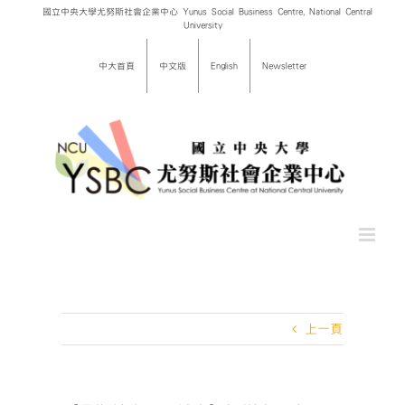
Skip
國立中央大學尤努斯社會企業中心 Yunus Social Business Centre, National Central
University
to
content
中大首頁
中文版
English
Newsletter
上一頁