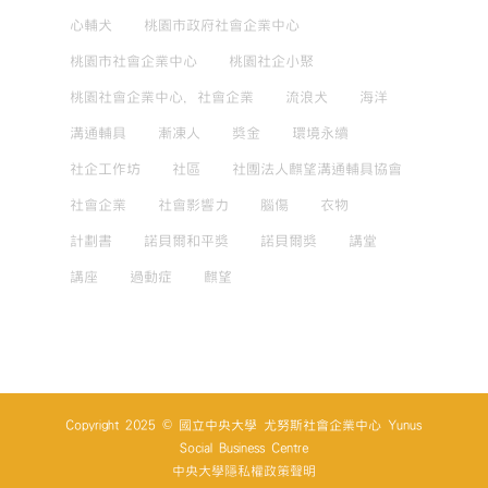
心輔犬
桃園市政府社會企業中心
桃園市社會企業中心
桃園社企小聚
桃園社會企業中心，社會企業
流浪犬
海洋
溝通輔具
漸凍人
獎金
環境永續
社企工作坊
社區
社團法人麒望溝通輔具協會
社會企業
社會影響力
腦傷
衣物
計劃書
諾貝爾和平獎
諾貝爾獎
講堂
講座
過動症
麒望
Copyright 2025 © 國立中央大學 尤努斯社會企業中心 Yunus
Social Business Centre
中央大學隱私權政策聲明