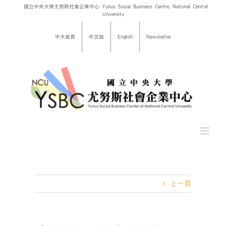
Skip
國立中央大學尤努斯社會企業中心 Yunus Social Business Centre, National Central
University
to
content
中大首頁
中文版
English
Newsletter
上一頁