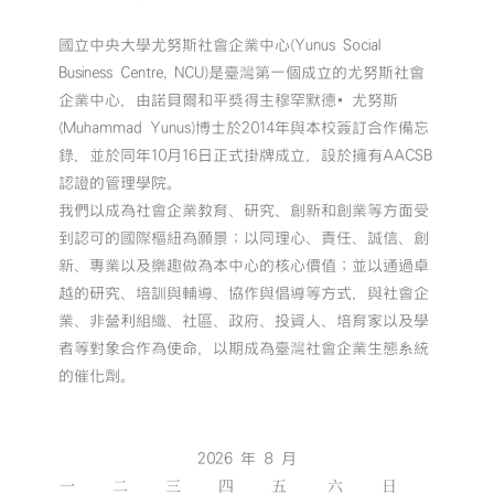
國立中央大學尤努斯社會企業中心(Yunus Social
Business Centre, NCU)是臺灣第一個成立的尤努斯社會
企業中心，由諾貝爾和平獎得主穆罕默德•尤努斯
(Muhammad Yunus)博士於2014年與本校簽訂合作備忘
錄，並於同年10月16日正式掛牌成立，設於擁有AACSB
認證的管理學院。
我們以成為社會企業教育、研究、創新和創業等方面受
到認可的國際樞紐為願景；以同理心、責任、誠信、創
新、專業以及樂趣做為本中心的核心價值；並以通過卓
越的研究、培訓與輔導、協作與倡導等方式，與社會企
業、非營利組織、社區、政府、投資人、培育家以及學
者等對象合作為使命，以期成為臺灣社會企業生態系統
的催化劑。
2026 年 8 月
一
二
三
四
五
六
日