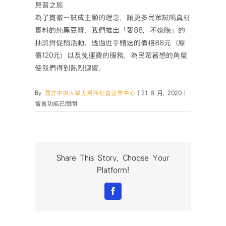
見習之旅
為了貫徹一試成主顧的理念，讓更多民眾試喝真材
實料的純黑豆漿，我們推出「愛88，不嫌晚」的
抽獎與促銷活動。透過近乎贈送的價格88元（原
價120元）以及免運費的服務，為民眾著想的角度
使我們得到熱烈迴響。
在
By
國立中央大學尤努斯社會企業中心
|
21 8 月, 2020
|
〈【暑
留言功能已關閉
期
社
企
見
習
Share This Story, Choose Your
計
Platform!
畫】
幸
Facebook
福
良
食 Part