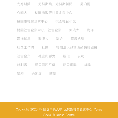
尤努斯獎
尤努斯獎，尤努斯新聞
尼泊爾
心輔犬
桃園市政府社會企業中心
桃園市社會企業中心
桃園社企小聚
桃園社會企業中心，社會企業
流浪犬
海洋
溝通輔具
漸凍人
獎金
環境永續
社企工作坊
社區
社團法人麒望溝通輔具協會
社會企業
社會影響力
腦傷
衣物
計劃書
諾貝爾和平獎
諾貝爾獎
講堂
講座
過動症
麒望
Copyright 2025 © 國立中央大學 尤努斯社會企業中心 Yunus
Social Business Centre