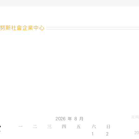
努斯社會企業中心
常用
2026 年 8 月
一
二
三
四
五
六
日
2
1
2