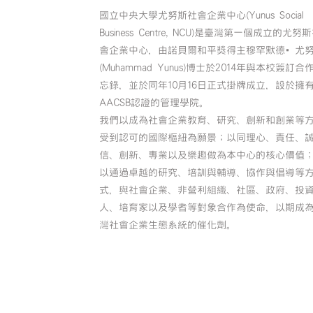
國立中央大學尤努斯社會企業中心(Yunus Social
Business Centre, NCU)是臺灣第一個成立的尤努
會企業中心，由諾貝爾和平獎得主穆罕默德•尤
(Muhammad Yunus)博士於2014年與本校簽訂合
忘錄，並於同年10月16日正式掛牌成立，設於擁
AACSB認證的管理學院。
我們以成為社會企業教育、研究、創新和創業等
受到認可的國際樞紐為願景；以同理心、責任、
信、創新、專業以及樂趣做為本中心的核心價值
以通過卓越的研究、培訓與輔導、協作與倡導等
式，與社會企業、非營利組織、社區、政府、投
人、培育家以及學者等對象合作為使命，以期成
灣社會企業生態系統的催化劑。