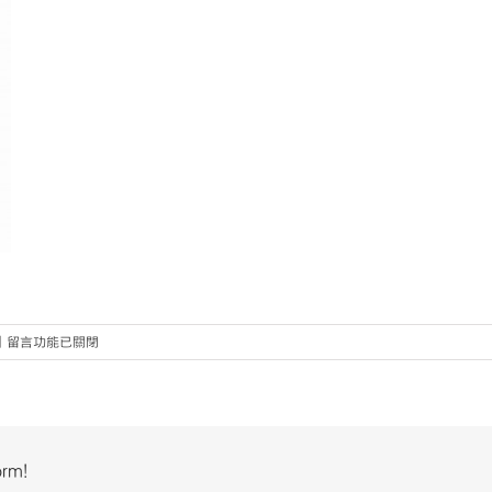
在
|
留言功能已關閉
〈ysbc.ncu_logo
final〉
中
orm!