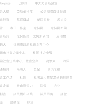
belprize
七原則
中大尤努斯講堂
央大學
亞斯伯格症
公益團體自律聯盟
業競賽
基礎概論
塑膠微粒
孟加拉
習
寺日工作室
尤努斯
尤努斯新聞
努斯獎
尤努斯獎，尤努斯新聞
尼泊爾
輔犬
桃園市政府社會企業中心
園市社會企業中心
桃園社企小聚
園社會企業中心，社會企業
流浪犬
海洋
通輔具
漸凍人
獎金
環境永續
企工作坊
社區
社團法人麒望溝通輔具協會
會企業
社會影響力
腦傷
衣物
劃書
諾貝爾和平獎
諾貝爾獎
講堂
座
過動症
麒望