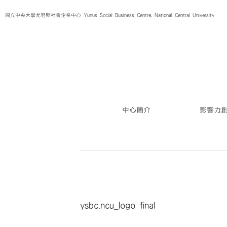
Skip
國立中央大學尤努斯社會企業中心 Yunus Social Business Centre, National Central University
to
content
中心簡介
影響力
ysbc.ncu_logo final