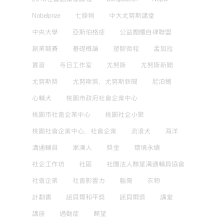
Nobelprize
七原則
中大尤努斯講堂
中央大學
亞斯伯格症
公益團體自律聯盟
創業競賽
基礎概論
塑膠微粒
孟加拉
實習
寺日工作室
尤努斯
尤努斯新聞
尤努斯獎
尤努斯獎，尤努斯新聞
尼泊爾
心輔犬
桃園市政府社會企業中心
桃園市社會企業中心
桃園社企小聚
桃園社會企業中心，社會企業
流浪犬
海洋
溝通輔具
漸凍人
獎金
環境永續
社企工作坊
社區
社團法人麒望溝通輔具協會
社會企業
社會影響力
腦傷
衣物
計劃書
諾貝爾和平獎
諾貝爾獎
講堂
講座
過動症
麒望