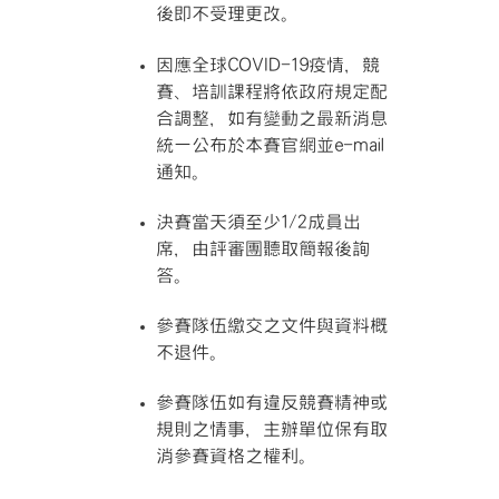
後即不受理更改。
因應全球COVID-19疫情，競
賽、培訓課程將依政府規定配
合調整，如有變動之最新消息
統一公布於本賽官網並e-mail
通知。
決賽當天須至少1/2成員出
席，由評審團聽取簡報後詢
答。
參賽隊伍繳交之文件與資料概
不退件。
參賽隊伍如有違反競賽精神或
規則之情事，主辦單位保有取
消參賽資格之權利。