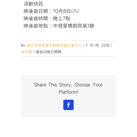
活動快訊
映後會日期：10月8日(六)
映後會時間：晚上7點
映後會地點：中壢星橋戲院第1廳
By
國立中央大學尤努斯社會企業中心
|
7 10 月, 2016
|
在
未分類
|
留言功能已關閉
〈【我
的
西
門
小
Share This Story, Choose Your
故
Platform!
事-
映
Facebook
後
會】〉
中