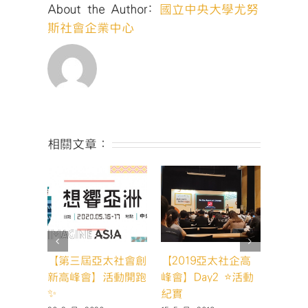
About the Author:
國立中央大學尤努
斯社會企業中心
相關文章：
【第三屆亞太社會創
【2019亞太社企高
201
新高峰會】活動開跑
峰會】Day2 ⭐️活動
考】營
✨
紀實
28 11 月