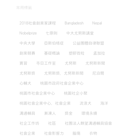
常用標籤
2018社會創業家課程
Bangladesh
Nepal
Nobelprize
七原則
中大尤努斯講堂
中央大學
亞斯伯格症
公益團體自律聯盟
創業競賽
基礎概論
塑膠微粒
孟加拉
實習
寺日工作室
尤努斯
尤努斯新聞
尤努斯獎
尤努斯獎，尤努斯新聞
尼泊爾
心輔犬
桃園市政府社會企業中心
桃園市社會企業中心
桃園社企小聚
桃園社會企業中心，社會企業
流浪犬
海洋
溝通輔具
漸凍人
獎金
環境永續
社企工作坊
社區
社團法人麒望溝通輔具協會
社會企業
社會影響力
腦傷
衣物