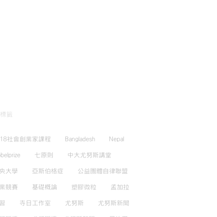
標籤
018社會創業家課程
Bangladesh
Nepal
belprize
七原則
中大尤努斯講堂
央大學
亞斯伯格症
公益團體自律聯盟
業競賽
基礎概論
塑膠微粒
孟加拉
習
寺日工作室
尤努斯
尤努斯新聞