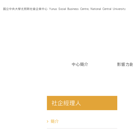
Skip
國立中央大學尤努斯社會企業中心 Yunus Social Business Centre, National Central University
to
content
中心簡介
影響力
社企經理人
簡介