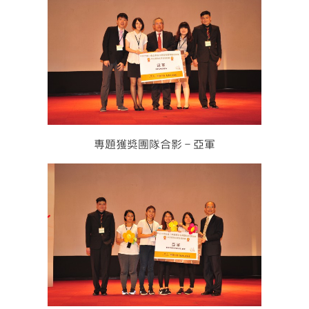
專題獲獎團隊合影－亞軍