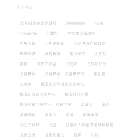
常用標籤
2018社會創業家課程
Bangladesh
Nepal
Nobelprize
七原則
中大尤努斯講堂
中央大學
亞斯伯格症
公益團體自律聯盟
創業競賽
基礎概論
塑膠微粒
孟加拉
實習
寺日工作室
尤努斯
尤努斯新聞
尤努斯獎
尤努斯獎，尤努斯新聞
尼泊爾
心輔犬
桃園市政府社會企業中心
桃園市社會企業中心
桃園社企小聚
桃園社會企業中心，社會企業
流浪犬
海洋
溝通輔具
漸凍人
獎金
環境永續
社企工作坊
社區
社團法人麒望溝通輔具協會
社會企業
社會影響力
腦傷
衣物