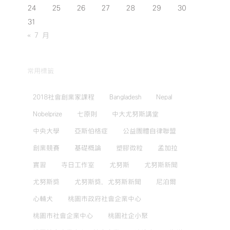
24
25
26
27
28
29
30
31
« 7 月
常用標籤
2018社會創業家課程
Bangladesh
Nepal
Nobelprize
七原則
中大尤努斯講堂
中央大學
亞斯伯格症
公益團體自律聯盟
創業競賽
基礎概論
塑膠微粒
孟加拉
實習
寺日工作室
尤努斯
尤努斯新聞
尤努斯獎
尤努斯獎，尤努斯新聞
尼泊爾
心輔犬
桃園市政府社會企業中心
桃園市社會企業中心
桃園社企小聚