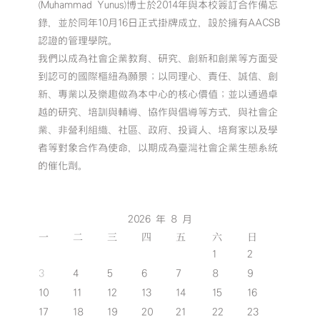
(Muhammad Yunus)博士於2014年與本校簽訂合作備忘
錄，並於同年10月16日正式掛牌成立，設於擁有AACSB
認證的管理學院。
我們以成為社會企業教育、研究、創新和創業等方面受
到認可的國際樞紐為願景；以同理心、責任、誠信、創
新、專業以及樂趣做為本中心的核心價值；並以通過卓
越的研究、培訓與輔導、協作與倡導等方式，與社會企
業、非營利組織、社區、政府、投資人、培育家以及學
者等對象合作為使命，以期成為臺灣社會企業生態系統
的催化劑。
2026 年 8 月
一
二
三
四
五
六
日
1
2
3
4
5
6
7
8
9
10
11
12
13
14
15
16
17
18
19
20
21
22
23