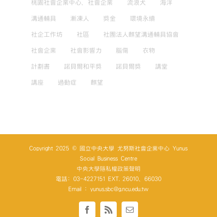
桃園社會企業中心，社會企業
流浪犬
海洋
溝通輔具
漸凍人
獎金
環境永續
社企工作坊
社區
社團法人麒望溝通輔具協會
社會企業
社會影響力
腦傷
衣物
計劃書
諾貝爾和平獎
諾貝爾獎
講堂
講座
過動症
麒望
Copyright 2025 © 國立中央大學 尤努斯社會企業中心 Yunus
Social Business Centre
中央大學隱私權政策聲明
電話: 03-4227151 EXT. 26010、66030
Email : yunus.sbc@g.ncu.edu.tw
Facebook
Rss
Email: