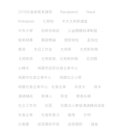
2018社會創業家課程
Bangladesh
Nepal
Nobelprize
七原則
中大尤努斯講堂
中央大學
亞斯伯格症
公益團體自律聯盟
創業競賽
基礎概論
塑膠微粒
孟加拉
實習
寺日工作室
尤努斯
尤努斯新聞
尤努斯獎
尤努斯獎，尤努斯新聞
尼泊爾
心輔犬
桃園市政府社會企業中心
桃園市社會企業中心
桃園社企小聚
桃園社會企業中心，社會企業
流浪犬
海洋
溝通輔具
漸凍人
獎金
環境永續
社企工作坊
社區
社團法人麒望溝通輔具協會
社會企業
社會影響力
腦傷
衣物
計劃書
諾貝爾和平獎
諾貝爾獎
講堂