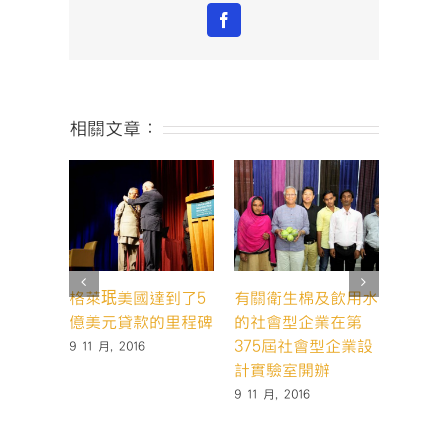
Facebook
相關文章：
格萊珉美國達到了5
有關衛生棉及飲用水
格萊珉
億美元貸款的里程碑
的社會型企業在第
超過3
375屆社會型企業設
家的誕
9 11 月, 2016
計實驗室開辦
20 10 月
9 11 月, 2016