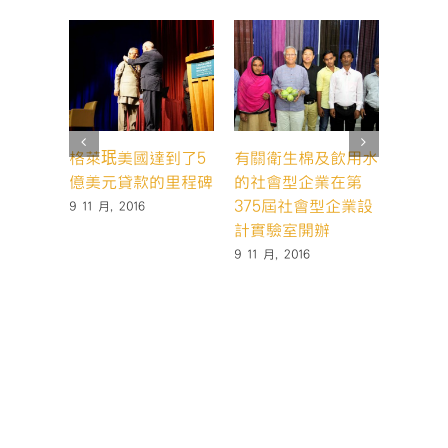
格萊珉美國達到了5
有關衛生棉及飲用水
格萊珉
億美元貸款的里程碑
的社會型企業在第
超過3
375屆社會型企業設
家的誕
9 11 月, 2016
計實驗室開辦
20 10 月
9 11 月, 2016