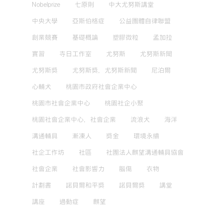
Nobelprize
七原則
中大尤努斯講堂
中央大學
亞斯伯格症
公益團體自律聯盟
創業競賽
基礎概論
塑膠微粒
孟加拉
實習
寺日工作室
尤努斯
尤努斯新聞
尤努斯獎
尤努斯獎，尤努斯新聞
尼泊爾
心輔犬
桃園市政府社會企業中心
桃園市社會企業中心
桃園社企小聚
桃園社會企業中心，社會企業
流浪犬
海洋
溝通輔具
漸凍人
獎金
環境永續
社企工作坊
社區
社團法人麒望溝通輔具協會
社會企業
社會影響力
腦傷
衣物
計劃書
諾貝爾和平獎
諾貝爾獎
講堂
講座
過動症
麒望