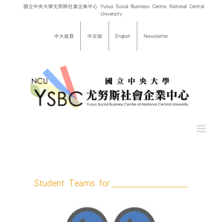
Skip
國立中央大學尤努斯社會企業中心 Yunus Social Business Centre, National Central
University
to
content
中大首頁
中文版
English
Newsletter
Student Teams for