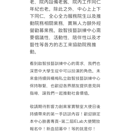
老、院內設備老舊、院內工作同仁
年紀也老。除此之外，中心上上下
下同仁，全心全力服務院生以及推
動院務相關業務，實無人力額外經
營勸募業務。啟智技藝訓練中心需
要倡議性、活動性、陪伴性以及才
藝性等各方的志工來協助院務推
動。
看到啟智技藝訓練中心的需求，我們也
深思中大學生從中可以扮演的角色。未
來會持續與楊梅私立啟智技藝訓練中心
保持聯繫，也歡迎各界朋友提供意見與
指導，讓我們一起推動社會價值。
敬請期待影響力創業家實驗室大使日後
持續帶來的第一手訪談內容！歡迎鎖定
本中心臉書專頁-第二屆IELab大使開放
報名中！新血招募中！等的就是你！