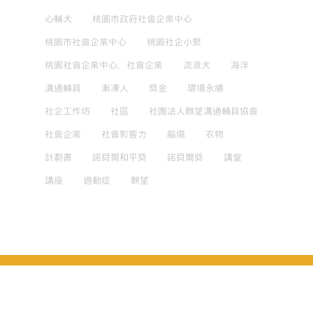
心輔犬
桃園市政府社會企業中心
桃園市社會企業中心
桃園社企小聚
桃園社會企業中心，社會企業
流浪犬
海洋
溝通輔具
漸凍人
獎金
環境永續
社企工作坊
社區
社團法人麒望溝通輔具協會
社會企業
社會影響力
腦傷
衣物
計劃書
諾貝爾和平獎
諾貝爾獎
講堂
講座
過動症
麒望
Copyright 2025 © 國立中央大學 尤努斯社會企業中心 Yunus
Social Business Centre
中央大學隱私權政策聲明