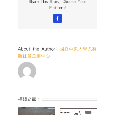
力
Share This Story, Choose Your
創
Platform!
業
家
Facebook
實
驗
室】
活
動
About the Author:
國立中央大學尤努
紀
錄-
斯社會企業中心
財
團
法
人
台
灣
省
私
相關文章：
立
啟
智