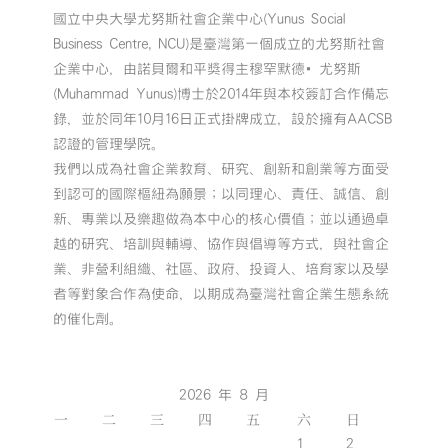
國立中央大學尤努斯社會企業中心(Yunus Social
Business Centre, NCU)是臺灣第一個成立的尤努斯社會
企業中心，由諾貝爾和平獎得主穆罕默德•尤努斯
(Muhammad Yunus)博士於2014年與本校簽訂合作備忘
錄，並於同年10月16日正式掛牌成立，設於擁有AACSB
認證的管理學院。
我們以成為社會企業教育、研究、創新和創業等方面受
到認可的國際樞紐為願景；以同理心、責任、誠信、創
新、專業以及樂趣做為本中心的核心價值；並以通過卓
越的研究、培訓與輔導、協作與倡導等方式，與社會企
業、非營利組織、社區、政府、投資人、培育家以及學
者等對象合作為使命，以期成為臺灣社會企業生態系統
的催化劑。
2026 年 8 月
一
二
三
四
五
六
日
1
2