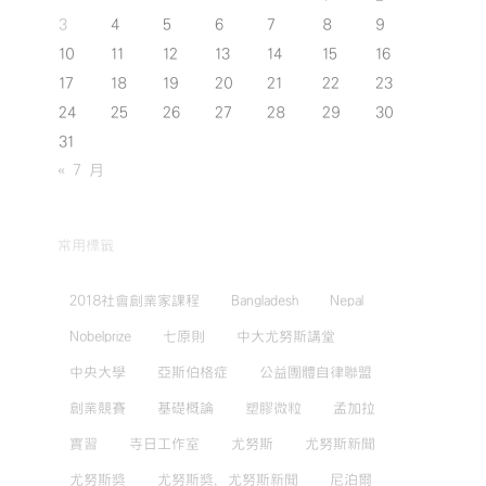
3
4
5
6
7
8
9
10
11
12
13
14
15
16
17
18
19
20
21
22
23
24
25
26
27
28
29
30
31
« 7 月
常用標籤
2018社會創業家課程
Bangladesh
Nepal
Nobelprize
七原則
中大尤努斯講堂
中央大學
亞斯伯格症
公益團體自律聯盟
創業競賽
基礎概論
塑膠微粒
孟加拉
實習
寺日工作室
尤努斯
尤努斯新聞
尤努斯獎
尤努斯獎，尤努斯新聞
尼泊爾