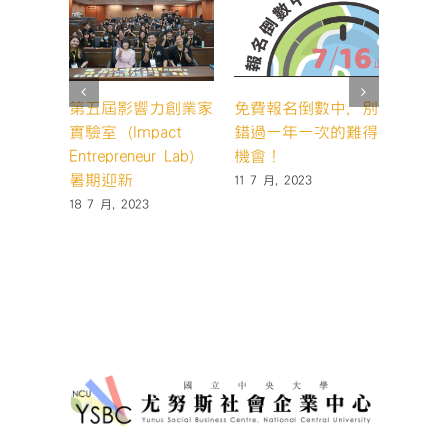
技
藝
訓
練
中
第五屆影響力創業家
免費報名倒數中，別
202
心〉
實驗室（Impact
錯過一年一次的難得
思考營
中
Entrepreneur Lab）
機會！
科技與
暑期迎新
11 7 月, 2023
27 6 月,
18 7 月, 2023