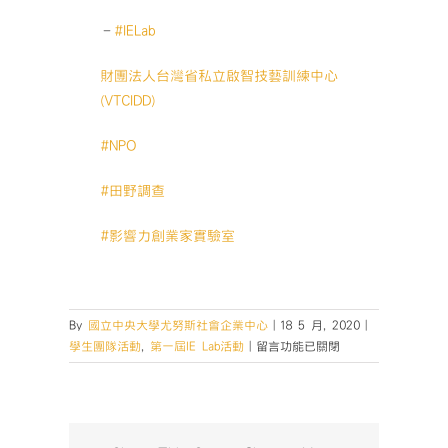
–
#
IELab
財團法人台灣省私立啟智技藝訓練中心
(VTCIDD)
#
NPO
#
田野調查
#
影響力創業家實驗室
By
國立中央大學尤努斯社會企業中心
|
18 5 月, 2020
|
在
學生團隊活動
,
第一屆IE Lab活動
|
留言功能已關閉
〈【IE
Lab
影
響