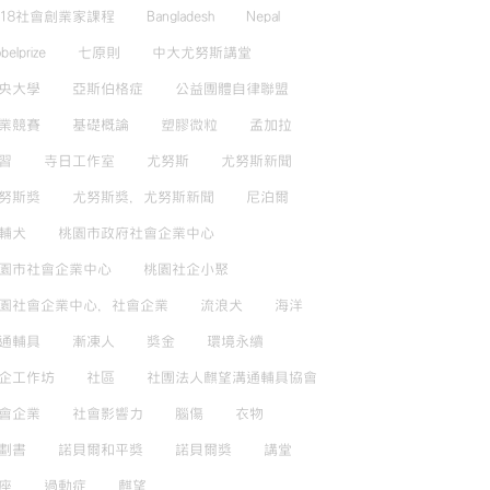
018社會創業家課程
Bangladesh
Nepal
belprize
七原則
中大尤努斯講堂
央大學
亞斯伯格症
公益團體自律聯盟
業競賽
基礎概論
塑膠微粒
孟加拉
習
寺日工作室
尤努斯
尤努斯新聞
努斯獎
尤努斯獎，尤努斯新聞
尼泊爾
輔犬
桃園市政府社會企業中心
園市社會企業中心
桃園社企小聚
園社會企業中心，社會企業
流浪犬
海洋
通輔具
漸凍人
獎金
環境永續
企工作坊
社區
社團法人麒望溝通輔具協會
會企業
社會影響力
腦傷
衣物
劃書
諾貝爾和平獎
諾貝爾獎
講堂
座
過動症
麒望