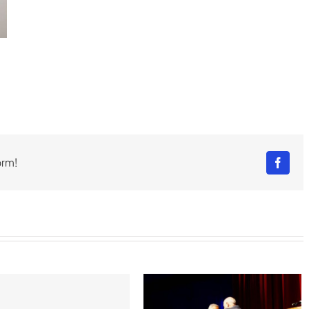
orm!
Facebo
【