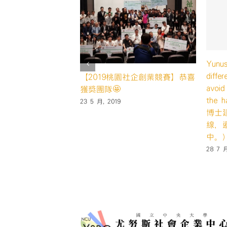
ina to follow
pment path to
格萊珉美國達到了5億美元貸款
有關衛生
centration in
的里程碑
業在第37
he few. (尤努斯
驗室開辦
9 11 月, 2016
循不同的發展路
9 11 月, 201
中在少數人手