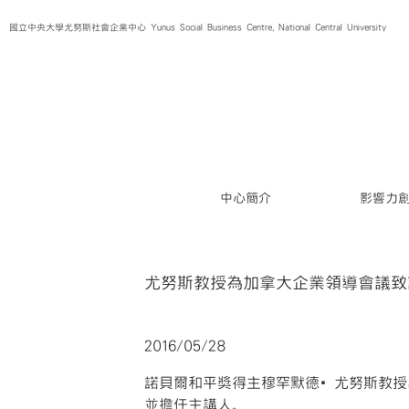
Skip
國立中央大學尤努斯社會企業中心 Yunus Social Business Centre, National Central University
to
content
中心簡介
影響力
尤努斯教授為加拿大企業領導會議致
2016/05/28
諾貝爾和平獎得主穆罕默德‧尤努斯教授出
並擔任主講人。
more