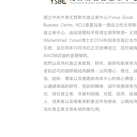
國立中央大學尤努斯社會企業中心(Yunus Social
Business Centre, NCU)是臺灣第一個成立的尤努
會企業中心，由諾貝爾和平獎得主穆罕默德•尤
(Muhammad Yunus)博士於2014年與本校簽訂合
忘錄，並於同年10月16日正式掛牌成立，設於擁
AACSB認證的管理學院。
我們以成為社會企業教育、研究、創新和創業等
受到認可的國際樞紐為願景；以同理心、責任、
信、創新、專業以及樂趣做為本中心的核心價值
以通過卓越的研究、培訓與輔導、協作與倡導等
式，與社會企業、非營利組織、社區、政府、投
人、培育家以及學者等對象合作為使命，以期成
灣社會企業生態系統的催化劑。