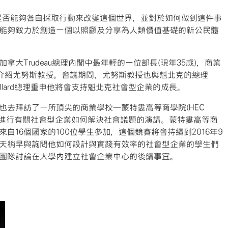
們是否能夠各自採取行動來改變這個世界，並對於如何做到這件事
能夠致力於創造一個以照顧及分享為人類價值基礎的新公民體
大Trudeau總理內閣中最年輕的一位部長(現年35歲)，商業
agger介紹尤努斯教授。會議期間，尤努斯教授也與魁北克的總理
ippe Couillard總理重申他將會支持魁北克社會型企業的成長。
也去拜訪了一所頂尖的商業學校—蒙特婁高等商學院(HEC
生及校友進行有關社會型企業如何解決社會議題的演講。蒙特婁高等商
自16個國家的100位學生參加，這個競賽將會持續到2016年9
天稍早與詢問他如何設計與實踐有效率的社會型企業的學生們
團隊討論在大學內建立社會企業中心的後續事宜。