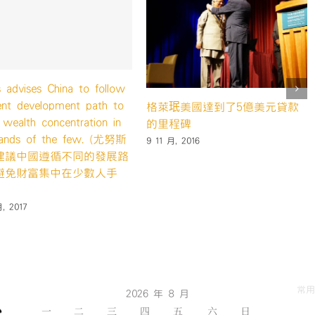
獲
23 
棉及飲用水的社會型企
格萊珉電信信託慶祝超過3000
5屆社會型企業設計實
位新企業家的誕生
20 10 月, 2016
6
常用
2026 年 8 月
一
二
三
四
五
六
日