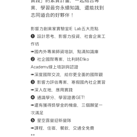
實踐」的紮實計畫，一起結合專
業、學習最夯永續知識，還能找到
志同道合的好夥伴！
影響力創業家實驗室IE Lab五大亮點
❶ 設計思考、影響力投資、社會企業工
作坊
➠國內外專業師資培訓，點滿知識庫
❷ 社企國際專案、比利時Efiko
Academy線上培訓與認證
➠深度國際交流，給你更全面的國際觀
❸ 影響力評估專案、寒假國內社企實習
➠深入在地，應用實踐
❹ 通識學分、學習證書GET!
➠還有獲得獎學金的機會，三個願望一
次滿足
❺ 星空露營迎新營隊
➠課程、住宿、餐飲、交通全免費
**