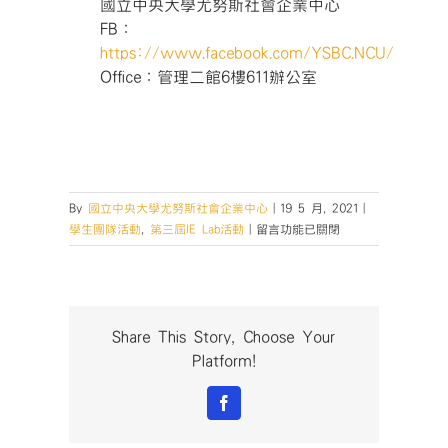
國立中央大學尤努斯社會企業中心
FB：
https://www.facebook.com/YSBC.NCU/
Office：管理二館6樓611辦公室
By
國立中央大學尤努斯社會企業中心
|
19 5 月, 2021
|
在
學生團隊活動
,
第三屆IE Lab活動
|
留言功能已關閉
〈【影
響
力
創
業
Share This Story, Choose Your
家
Platform!
實
驗
Facebook
室】
第