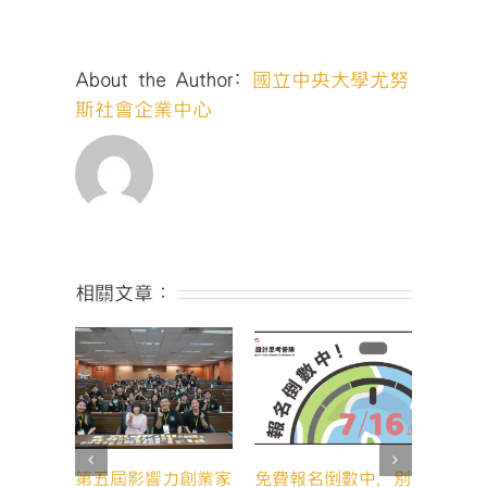
三
屆
招
About the Author:
國立中央大學尤努
募
懶
斯社會企業中心
人
包！
快
揪
夥
伴
一
起
相關文章：
成
為
Impactor
吧！〉
中
第五屆影響力創業家
免費報名倒數中，別
202