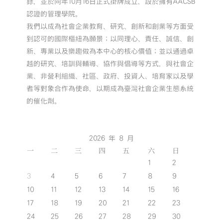
錄，並於同年10月16日正式掛牌成立，設於擁有AACSB
認證的管理學院。
我們以成為社會企業教育、研究、創新和創業等方面受
到認可的國際樞紐為願景；以同理心、責任、誠信、創
新、專業以及樂趣做為本中心的核心價值；並以通過卓
越的研究、培訓與輔導、協作與倡導等方式，與社會企
業、非營利組織、社區、政府、投資人、培育家以及學
者等對象合作為使命，以期成為臺灣社會企業生態系統
的催化劑。
2026 年 8 月
一
二
三
四
五
六
日
1
2
3
4
5
6
7
8
9
10
11
12
13
14
15
16
17
18
19
20
21
22
23
24
25
26
27
28
29
30