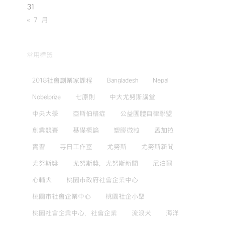
31
« 7 月
常用標籤
2018社會創業家課程
Bangladesh
Nepal
Nobelprize
七原則
中大尤努斯講堂
中央大學
亞斯伯格症
公益團體自律聯盟
創業競賽
基礎概論
塑膠微粒
孟加拉
實習
寺日工作室
尤努斯
尤努斯新聞
尤努斯獎
尤努斯獎，尤努斯新聞
尼泊爾
心輔犬
桃園市政府社會企業中心
桃園市社會企業中心
桃園社企小聚
桃園社會企業中心，社會企業
流浪犬
海洋