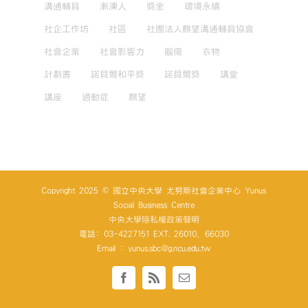
溝通輔具
漸凍人
獎金
環境永續
社企工作坊
社區
社團法人麒望溝通輔具協會
社會企業
社會影響力
腦傷
衣物
計劃書
諾貝爾和平獎
諾貝爾獎
講堂
講座
過動症
麒望
Copyright 2025 © 國立中央大學 尤努斯社會企業中心 Yunus
Social Business Centre
中央大學隱私權政策聲明
電話: 03-4227151 EXT. 26010、66030
Email : yunus.sbc@g.ncu.edu.tw
Facebook
Rss
Email: