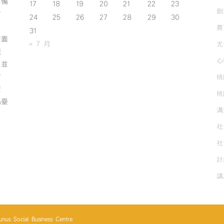
作備
17
18
19
20
21
22
23
創
有
24
25
26
27
28
29
30
實
31
方面
« 7 月
尤
誠
心
；並
方
桃
資
桃
為臺
溝
社
社
計
講
cial Business Centre