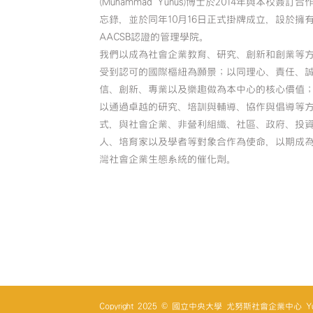
(Muhammad Yunus)博士於2014年與本校簽訂合
忘錄，並於同年10月16日正式掛牌成立，設於擁
AACSB認證的管理學院。
我們以成為社會企業教育、研究、創新和創業等
受到認可的國際樞紐為願景；以同理心、責任、
信、創新、專業以及樂趣做為本中心的核心價值
以通過卓越的研究、培訓與輔導、協作與倡導等
式，與社會企業、非營利組織、社區、政府、投
人、培育家以及學者等對象合作為使命，以期成
灣社會企業生態系統的催化劑。
Copyright 2025 © 國立中央大學 尤努斯社會企業中心 Yunus So