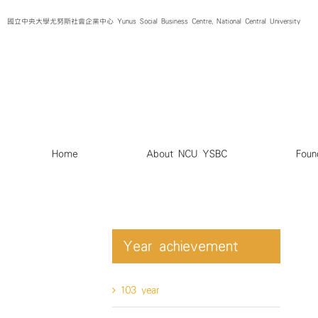
Skip
國立中央大學尤努斯社會企業中心 Yunus Social Business Centre, National Central University
to
content
Home
About NCU YSBC
Foun
Year achievement
103 year