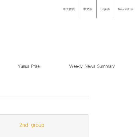
中大首頁
中文版
English
Newsletter
Yunus Prize
Weekly News Summary
2nd group