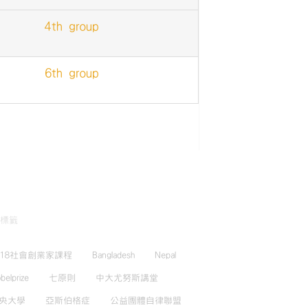
4th group
6th group
標籤
018社會創業家課程
Bangladesh
Nepal
belprize
七原則
中大尤努斯講堂
央大學
亞斯伯格症
公益團體自律聯盟