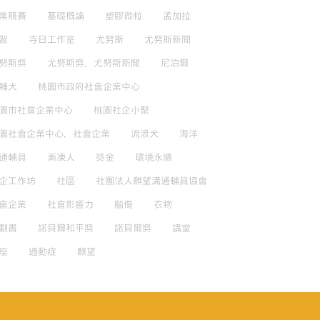
業競賽
基礎概論
塑膠微粒
孟加拉
習
寺日工作室
尤努斯
尤努斯新聞
努斯獎
尤努斯獎，尤努斯新聞
尼泊爾
輔犬
桃園市政府社會企業中心
園市社會企業中心
桃園社企小聚
園社會企業中心，社會企業
流浪犬
海洋
通輔具
漸凍人
獎金
環境永續
企工作坊
社區
社團法人麒望溝通輔具協會
會企業
社會影響力
腦傷
衣物
劃書
諾貝爾和平獎
諾貝爾獎
講堂
座
過動症
麒望